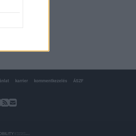
ánlat
karrier
kommentkezelés
ÁSZF