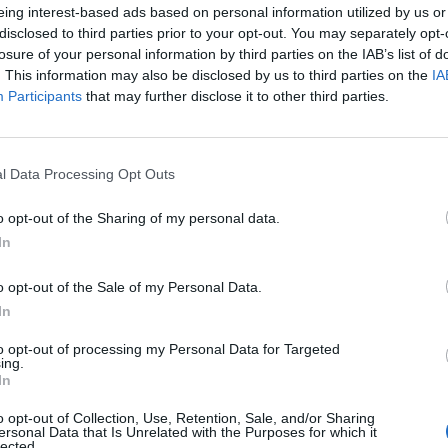
unkácsi Dávid, a Generali Alapkezelő portfóliómenedz
eing interest-based ads based on personal information utilized by us or
 sikercégek megjelenésére számít, mint az Apple és a 
disclosed to third parties prior to your opt-out. You may separately opt-
ari fejlődés és a mobilkommunikációs hálózatok előz
losure of your personal information by third parties on the IAB’s list of
. This information may also be disclosed by us to third parties on the
IA
esei. A szakértő szerint ma az ezeket a trendeket ma
Participants
that may further disclose it to other third parties.
l bőven verhető a szuperállampapír által ígért hozam.
rmation 2026Berobbant az AI az üzleti világba, és már megállíth
 Portfolio AI & Digital Transformation konferencia, regisztráció
l Data Processing Opt Outs
elentkezésMa már kevés olyan befektető lehet Magyarországon, ak
o opt-out of the Sharing of my personal data.
 lehetőségeik vannak azoknak, akik nem elégszenek...
In
ASÓNK!
o opt-out of the Sale of my Personal Data.
In
a portfolio.hu hírarchívumához tartozik, melynek olvasása előf
ötött.
to opt-out of processing my Personal Data for Targeted
ing.
In
övetkezőket tartalmazza:
 teljes cikkarchívum
o opt-out of Collection, Use, Retention, Sale, and/or Sharing
 BÉT elmúlt 2 év napon belüli
ersonal Data that Is Unrelated with the Purposes for which it
lected.