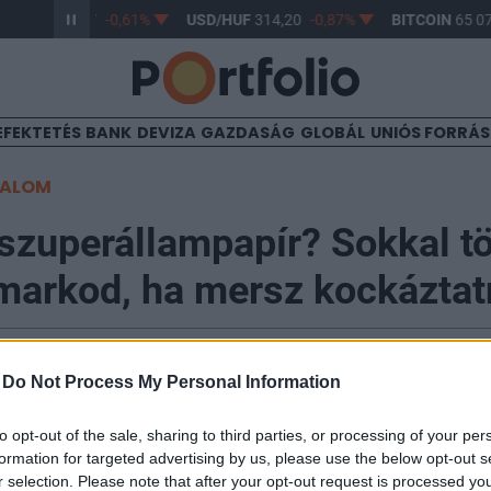
R/HUF
363,17
-0,61%
USD/HUF
314,20
-0,87%
BITCOIN
65 07
EFEKTETÉS
BANK
DEVIZA
GAZDASÁG
GLOBÁL
UNIÓS FORRÁ
TALOM
szuperállampapír? Sokkal t
 markod, ha mersz kockáztat
:34
-
Do Not Process My Personal Information
par 4.0, digitalizáció, a mobilkommunikációs eszközök,
to opt-out of the sale, sharing to third parties, or processing of your per
formation for targeted advertising by us, please use the below opt-out s
iója a világban, több üzleti szegmens robbanásszerű f
r selection. Please note that after your opt-out request is processed y