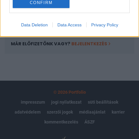
CONFIRM
kötéslistái
Előfizetés
Data Deletion
Data Access
Privacy Policy
MÁR ELŐFIZETŐNK VAGY?
BEJELENTKEZÉS
© 2026 Portfolio
impresszum
jogi nyilatkozat
süti beállítások
adatvédelem
szerzői jogok
médiaajánlat
karrier
kommentkezelés
ÁSZF