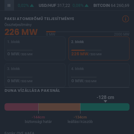
F
365,49
0,02%
USD/HUF
317,22
0,08%
BITCOIN
64 260,69
-
PAKSI ATOMERŐMŰ TELJESÍTMÉNYE
Összteljesítmény
226 MW
0 MW
2000 MW
1. blokk
2. blokk
0 MW
226 MW
/ 500 MW
/ 500 MW
3. blokk
4. blokk
0 MW
0 MW
/ 500 MW
/ 500 MW
DUNA VÍZÁLLÁSA PAKSNÁL
-128 cm
-144cm
-134cm
biztonsági határ
leállási küszöb
Forrás: OVF, HAEA