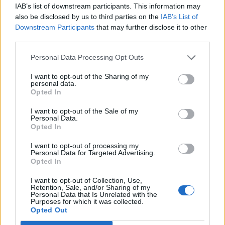
IAB’s list of downstream participants. This information may
közleményéből.
also be disclosed by us to third parties on the
IAB’s List of
Downstream Participants
that may further disclose it to other
Investment, Wealth and Savings (IWS) 2020A magyar
third parties.
megtakarítási és befektetési piacot érintő legfontosabb
témákat is érintjük a Portfolio március 10-ei IWS
Personal Data Processing Opt Outs
konferenciáján. Ne maradj le róla! Részletek itt:Információ
I want to opt-out of the Sharing of my
és jelentkezés Tavaly indult útjára a Magyar Állampapír
personal data.
Plusz dematerializált és nyomdai változata, amelyeknek
Opted In
együttes értékesítési volumene megközelítette...
I want to opt-out of the Sale of my
Personal Data.
Opted In
KEDVES OLVASÓNK!
I want to opt-out of processing my
A keresett cikk a portfolio.hu hírarchívumához
Personal Data for Targeted Advertising.
Opted In
tartozik, melynek olvasása előfizetéses
regisztrációhoz kötött.
I want to opt-out of Collection, Use,
Retention, Sale, and/or Sharing of my
Personal Data that Is Unrelated with the
Az előfizetés a következőket tartalmazza:
Purposes for which it was collected.
Portfolio.hu teljes cikkarchívum
Opted Out
Kötéslisták: BÉT elmúlt 2 év napon belüli