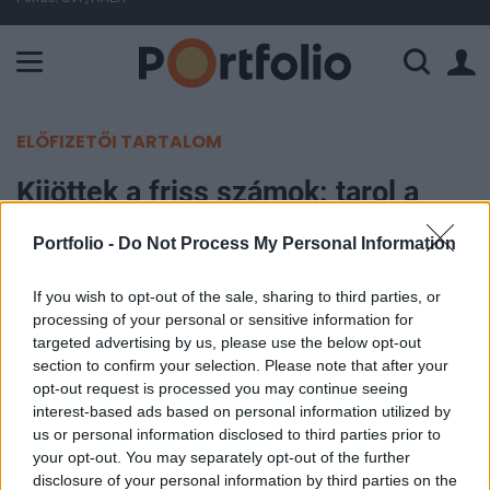
A Paksi Atomerőmű összteljesítménye 226 MW. A Duna vízállá
ELŐFIZETŐI TARTALOM
Kijöttek a friss számok: tarol a
szuperállampapír
Portfolio -
Do Not Process My Personal Information
Portfolio
If you wish to opt-out of the sale, sharing to third parties, or
2020. január 24. 11:34
processing of your personal or sensitive information for
targeted advertising by us, please use the below opt-out
Egy év alatt 1558 milliárd forinttal emelkedett a
section to confirm your selection. Please note that after your
opt-out request is processed you may continue seeing
lakossági állampapírok állománya tavaly, év
interest-based ads based on personal information utilized by
végén már több mint 9200 milliárd forintnyi
us or personal information disclosed to third parties prior to
megtakarítás volt bennük. Ennek harmadát a
your opt-out. You may separately opt-out of the further
szuperállampapír adja – derül ki az ÁKK friss
disclosure of your personal information by third parties on the