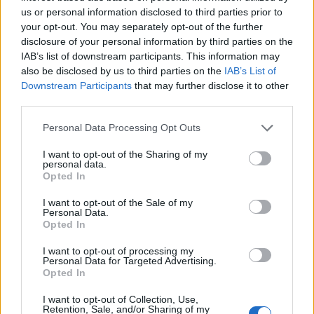
us or personal information disclosed to third parties prior to
Nagyon úgy tűnik, hogy – bár sokan ezzel
your opt-out. You may separately opt-out of the further
hitegetnek – a kriptodevizák sem immunisak a
disclosure of your personal information by third parties on the
tőzsdei mozgásokra, Ezt bizonyítja, hogy a piaci
IAB’s list of downstream participants. This information may
eladási hullám hatására 21 milliárd dollárt
also be disclosed by us to third parties on the
IAB’s List of
Downstream Participants
that may further disclose it to other
vesztettek a kriptodevizák is – írja a
third parties.
MarketWatch.
Personal Data Processing Opt Outs
Portfolio Investment Day 2026Október 21-én jön a Portfolio
Investment Day 2026, ahol a piac vezető szakértőivel
I want to opt-out of the Sharing of my
personal data.
keressük a választ a befektetőket leginkább foglalkoztató
Opted In
kérdésekre. Meddig tarthat az AI-rali, kik lehetnek a
I want to opt-out of the Sale of my
következő évek nyertesei, mire számíthatunk a részvény-,
Personal Data.
kötvény-, nyersanyag- és kriptopiacokon, és hogyan
Opted In
érdemes portfóliót építeni egy gyorsan változó...
I want to opt-out of processing my
Personal Data for Targeted Advertising.
Opted In
KEDVES OLVASÓNK!
I want to opt-out of Collection, Use,
A keresett cikk a portfolio.hu hírarchívumához
Retention, Sale, and/or Sharing of my