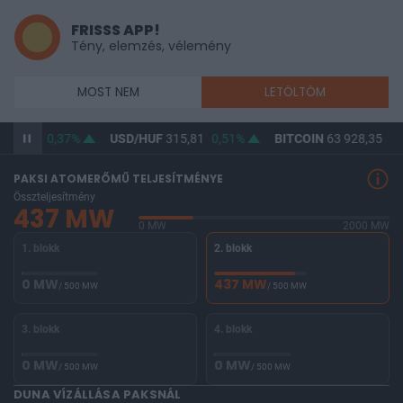
FRISSS APP!
Tény, elemzés, vélemény
MOST NEM
LETÖLTÖM
364,51
0,37%
USD/HUF
315,81
0,51%
BITCOIN
63 928,35
-1
PAKSI ATOMERŐMŰ TELJESÍTMÉNYE
Összteljesítmény
437 MW
0 MW
2000 MW
1. blokk
2. blokk
0 MW
437 MW
/ 500 MW
/ 500 MW
3. blokk
4. blokk
0 MW
0 MW
/ 500 MW
/ 500 MW
DUNA VÍZÁLLÁSA PAKSNÁL