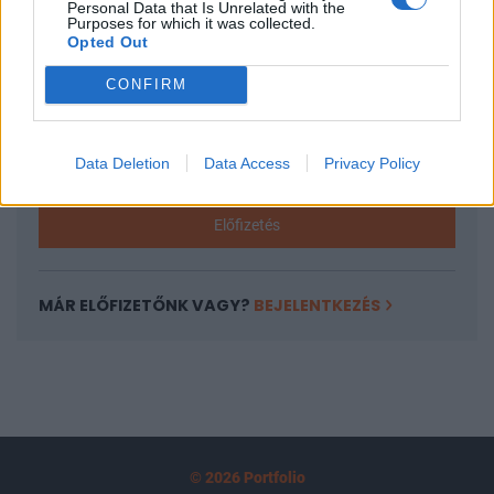
Personal Data that Is Unrelated with the
tartozik, melynek olvasása előfizetéses
Purposes for which it was collected.
Opted Out
regisztrációhoz kötött.
CONFIRM
Az előfizetés a következőket tartalmazza:
Portfolio.hu teljes cikkarchívum
Kötéslisták: BÉT elmúlt 2 év napon belüli
Data Deletion
Data Access
Privacy Policy
kötéslistái
Előfizetés
MÁR ELŐFIZETŐNK VAGY?
BEJELENTKEZÉS
© 2026 Portfolio