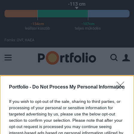
-113 cm
-134cm
-107cm
leállási küszöb
teljes működés
Forrás: OVF, HAEA
A Paksi Atomerőmű összteljesítménye 437 MW. A Duna vízállá
ELŐFIZETŐI TARTALOM
Portfolio -
Do Not Process My Personal Information
A tőzsdei pánik 21 milliárd dollárt
törölt ki a kriptodevizák piacáról
If you wish to opt-out of the sale, sharing to third parties, or
processing of your personal or sensitive information for
targeted advertising by us, please use the below opt-out
Portfolio
section to confirm your selection. Please note that after your
2020. március 09. 09:28
opt-out request is processed you may continue seeing
interest-based ads based on personal information utilized by