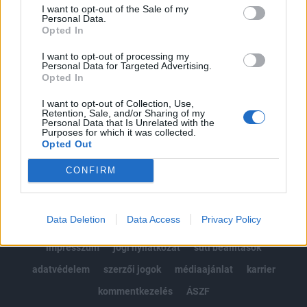
Portfolio.hu teljes cikkarchívum
I want to opt-out of the Sale of my
Kötéslisták: BÉT elmúlt 2 év napon belüli
Personal Data.
Opted In
kötéslistái
I want to opt-out of processing my
Personal Data for Targeted Advertising.
Előfizetés
Opted In
I want to opt-out of Collection, Use,
Retention, Sale, and/or Sharing of my
MÁR ELŐFIZETŐNK VAGY?
BEJELENTKEZÉS
Personal Data that Is Unrelated with the
Purposes for which it was collected.
Opted Out
CONFIRM
Data Deletion
Data Access
Privacy Policy
© 2026 Portfolio
impresszum
jogi nyilatkozat
süti beállítások
adatvédelem
szerzői jogok
médiaajánlat
karrier
kommentkezelés
ÁSZF