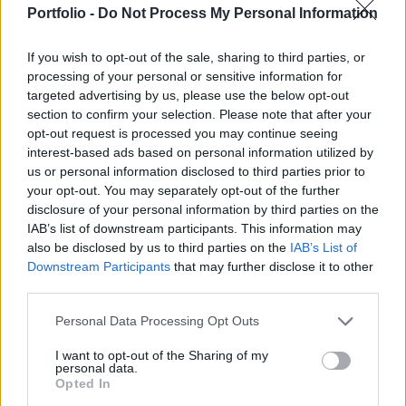
Portfolio -
Do Not Process My Personal Information
kevésbé értelmes leegyszerűsítése a mindig
változó tőzsdei világnak.
If you wish to opt-out of the sale, sharing to third parties, or
processing of your personal or sensitive information for
Előnye, és persze hátránya is a tőzsdének, hogy mindent
targeted advertising by us, please use the below opt-out
ezerféleképpen lehet megközelíteni. A piaci trendek
section to confirm your selection. Please note that after your
értelmezésének is több módszere van, nyilván a különböző
opt-out request is processed you may continue seeing
megközelítési módok eltérő fordulókat, sőt piaci irányokat
interest-based ads based on personal information utilized by
is adnak, leegyszerűsítve ezért van mindig vevő és eladó. A
us or personal information disclosed to third parties prior to
your opt-out. You may separately opt-out of the further
követőkben a hosszú távú trendeket vizsgáljuk meg a
disclosure of your personal information by third parties on the
vezérhajón, az S&P500...
IAB’s list of downstream participants. This information may
also be disclosed by us to third parties on the
IAB’s List of
Downstream Participants
that may further disclose it to other
KEDVES OLVASÓNK!
third parties.
A keresett cikk a portfolio.hu hírarchívumához
Personal Data Processing Opt Outs
tartozik, melynek olvasása előfizetéses
regisztrációhoz kötött.
I want to opt-out of the Sharing of my
personal data.
Az előfizetés a következőket tartalmazza:
Opted In