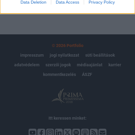
Data Deletion
Data Access
Privacy Policy
© 2026 Portfolio
impresszum
jogi nyilatkozat
süti beállítások
adatvédelem
szerzői jogok
médiaajánlat
karrier
kommentkezelés
ÁSZF
Itt keressen minket: