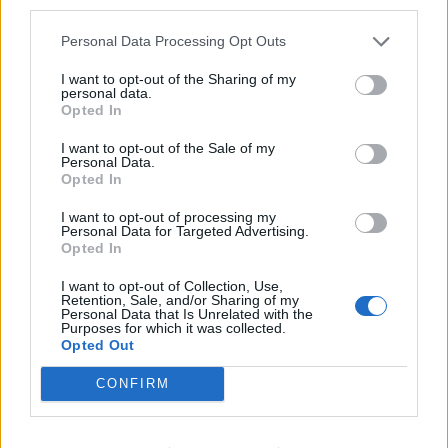
third parties.
szerepvállalás a piacon, de az általunk támogatott alapok
esetében azt várjuk, hogy a lehető legtöbb magánforrást
Personal Data Processing Opt Outs
mozgassák...
I want to opt-out of the Sharing of my
personal data.
Opted In
KEDVES OLVASÓNK!
I want to opt-out of the Sale of my
A keresett cikk a portfolio.hu hírarchívumához
Personal Data.
Opted In
tartozik, melynek olvasása előfizetéses
regisztrációhoz kötött.
I want to opt-out of processing my
Personal Data for Targeted Advertising.
Az előfizetés a következőket tartalmazza:
Opted In
Portfolio.hu teljes cikkarchívum
I want to opt-out of Collection, Use,
Kötéslisták: BÉT elmúlt 2 év napon belüli
Retention, Sale, and/or Sharing of my
Personal Data that Is Unrelated with the
kötéslistái
Purposes for which it was collected.
Opted Out
Előfizetés
CONFIRM
MÁR ELŐFIZETŐNK VAGY?
BEJELENTKEZÉS