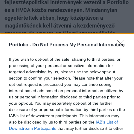
fejlesztéspolitikai intézmények vezetői a Portfolio
és a HVCA közös rendezvényén. Mindannyian
egyetértettek abban, hogy középtávon a
magántőkének kell átvenni a kezdeményező
szerepet, de ez nem az állami szerepvállalás
csökkenésével, hanem a magántőke minél
Portfolio -
Do Not Process My Personal Information
nagyobb mértékben való megjelenésével, az
arányok eltolódásával fog megtörténni. Nem
If you wish to opt-out of the sale, sharing to third parties, or
titkolt cél, hogy hosszútávon nemcsak sikeres
processing of your personal or sensitive information for
targeted advertising by us, please use the below opt-out
exiteket szeretnének látni, de a felvásárlási
section to confirm your selection. Please note that after your
oldalon magyar tulajdonosi hátterű regionális
opt-out request is processed you may continue seeing
multikat.
interest-based ads based on personal information utilized by
us or personal information disclosed to third parties prior to
Az elmúlt évtizedeket meghatározta az állami
your opt-out. You may separately opt-out of the further
szerepvállalás kockázatitőke szektorban, főleg 2010-től a
disclosure of your personal information by third parties on the
befektetett összegek megsokszorozódtak.
IAB’s list of downstream participants. This information may
also be disclosed by us to third parties on the
IAB’s List of
Magyarországon 2010 előtt elég jelentős hiány
Downstream Participants
that may further disclose it to other
mutatkozott tőkéből, ezért szükségszerű volt az állami