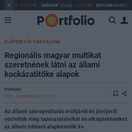
F
363,17
-0,61%
USD/HUF
314,20
-0,87%
BITCOIN
64 865,22
ELŐFIZETŐI TARTALOM
Regionális magyar multikat
szeretnének látni az állami
kockázatitőke alapok
Portfolio
2021. szeptember 28. 17:15
Az állami szerepvállalás múltjáról és jövőjéről
osztották meg tapasztalataikat és elképzeléseiket
az állami hátterű alapkezelők és