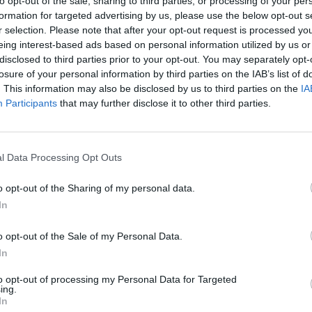
to opt-out of the sale, sharing to third parties, or processing of your per
etési ötleteket!
formation for targeted advertising by us, please use the below opt-out s
lentkezés
r selection. Please note that after your opt-out request is processed y
eing interest-based ads based on personal information utilized by us or
disclosed to third parties prior to your opt-out. You may separately opt-
losure of your personal information by third parties on the IAB’s list of
lméletet a gyakorlatba? Érdekel a tőzsde, a kereskedés?
. This information may also be disclosed by us to third parties on the
IA
Participants
that may further disclose it to other third parties.
F Markets demószámla
letöltése itt
. (X)
k egyik legnagyobb akciófilm sikere volt
az Ál/Arc című 
l Data Processing Opt Outs
nek számító 246 millió dolláros bevételt hozott össze
cs
o opt-out of the Sharing of my personal data.
 Mivel akkoriban még streaming szolgáltatók vagy akár t
In
 így ezt az összeget még jócskán meg lehetett fejelni a
n. A producerek semmit sem bíztak a véletlenre. A rend
o opt-out of the Sale of my Personal Data.
 mágusát, az akciómozit művészi szintre emelő John Woo-
In
orábban döntötte el, hogy nem fog ellenállni a csábításn
to opt-out of processing my Personal Data for Targeted
ing.
dolgozni.
In