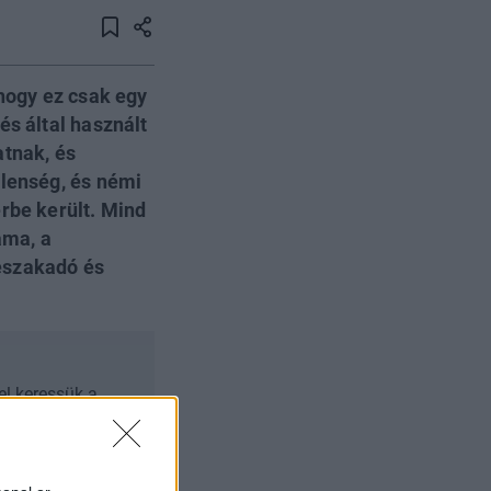
 hogy ez csak egy
és által használt
atnak, és
elenség, és némi
rbe került. Mind
áma, a
eszakadó és
el keressük a
i, kik lehetnek a
s kriptopiacokon,
ost, és szerezz