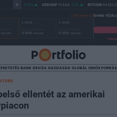
HUF
363,11
0,38%
USD/HUF
314,64
0,5%
BITCOIN
64 822,25
DUNA VÍZÁL
Mit jelent ez?
3. blokk
4. blokk
0 MW
0 MW
/ 500 MW
/ 500 MW
/ 500 MW
-144c
A Duna vízállása Paksnál -130 cm. A biztonsági határ -144 cm,
EFEKTETÉS
BANK
DEVIZA
GAZDASÁG
GLOBÁL
UNIÓS FORRÁ
ATURE
belső ellentét az amerikai
ypiacon