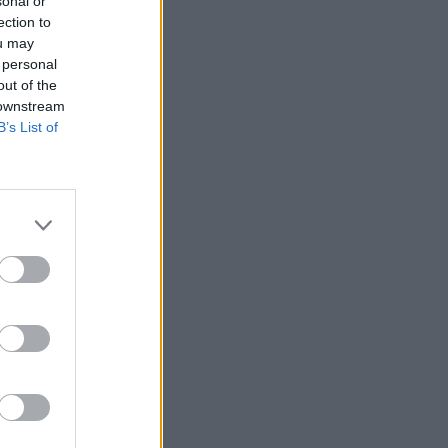
sonal or
ection to
ou may
 personal
out of the
 downstream
 Kezd el a
B’s List of
film, amely az
ak a
orrent oldalak
 DVD eladások és
ezésre a Hong
t kérték fel, aki
ak és hajlandó