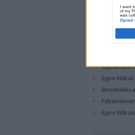
A két főszereplő 
I want t
of my P
Cage, a pénzszórá
was col
Opted 
Vegas, Végállomás
repülőit (!) a ház
robbant vissza a 
Erről szól még
Kapitalizáció s
Egyre több az
Beszakadás a
Folyamatosan 
Egyre több pa