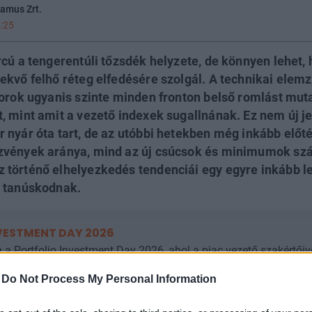
damus Zrt.
:25
rcú a tengerentúli tőzsdék helyzete, de könnyen lehet,
ekvő felhő réteg elfedésére szolgál. A technikai elemz
torok ugyanis szinte minden fronton belső romlást mut
, mint amit a vezető indexek sugallnának. Ez nem új j
 nyár óta tart, de az utóbbi hetekben még inkább előté
zvények aránya, mind az új csúcsok és minimumok sz
történő elhelyezkedés tendenciái egy egyre inkább l
l tanúskodnak.
VESTMENT DAY 2026
 a Portfolio Investment Day 2026, ahol a piac vezető szakértőiv
tőket leginkább foglalkoztató kérdésekre. Meddig tarthat az AI-ral
-
Do Not Process My Personal Information
ertesei, mire számíthatunk a részvény-, kötvény-, nyersanyag- é
s portfóliót építeni egy gyorsan változó világban? Jelentkezz m