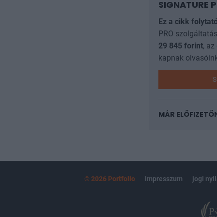
SIGNATURE P
Ez a cikk folytat
PRO szolgáltatás
29 845
forint
, az
kapnak olvasóink
S
MÁR ELŐFIZETŐ
© 2026 Portfolio
impresszum
jogi nyi