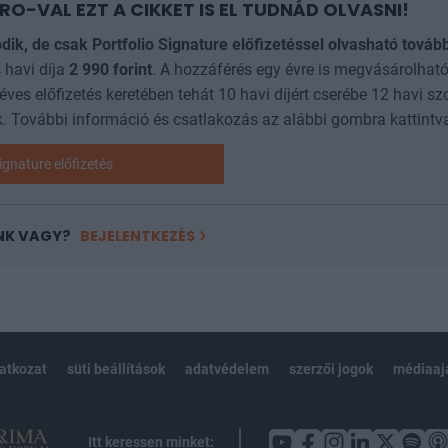
RO-VAL EZT A CIKKET IS EL TUDNÁD OLVASNI!
ódik, de csak Portfolio Signature előfizetéssel olvasható továb
 havi díja
2 990
forint
. A hozzáférés egy évre is megvásárolható
 éves előfizetés keretében tehát 10 havi díjért cserébe 12 havi sz
. További információ és csatlakozás az alábbi gombra kattintv
ignature előfizetés
NK VAGY?
BEJELENTKEZÉS
latkozat
süti beállítások
adatvédelem
szerzői jogok
médiaaj
Itt keressen minket: