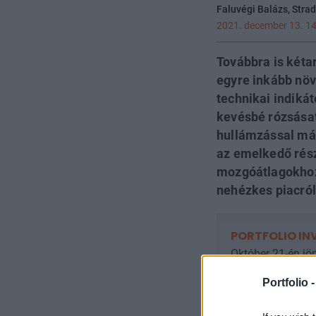
Faluvégi Balázs, Stra
2021. december 13. 14
Továbbra is kéta
egyre inkább növ
technikai indiká
kevésbé rózsásat
hullámzással már
az emelkedő rés
mozgóátlagokhoz 
nehézkes piacró
PORTFOLIO IN
Október 21-én jön
választ a befekte
Portfolio 
következő évek ny
és hogyan érdeme