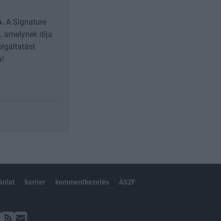
b.
A Signature
, amelynek díja
olgáltatást
a!
ánlat
karrier
kommentkezelés
ÁSZF