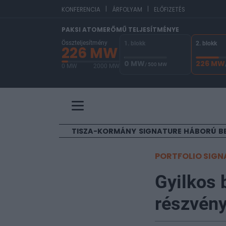
|
|
EUR/
KONFERENCIA
ÁRFOLYAM
ELŐFIZETÉS
PAKSI ATOMERŐMŰ TELJESÍTMÉNYE
Összteljesítmény
1. blokk
2. blokk
226 MW
0 MW
226 MW
/ 500 MW
0 MW
2000 MW
A Paksi Atomerőmű összteljesítménye 226 MW. 
TISZA-KORMÁNY
SIGNATURE
HÁBORÚ
B
PORTFOLIO SIGN
Gyilkos 
részvén