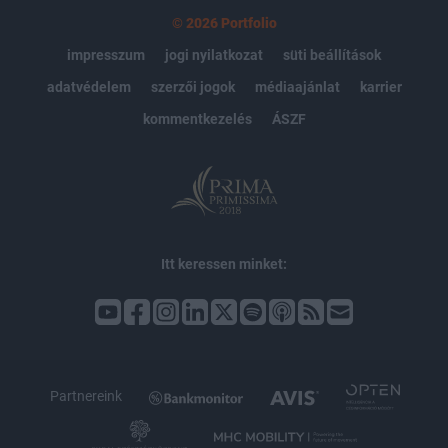
© 2026 Portfolio
impresszum
jogi nyilatkozat
süti beállítások
adatvédelem
szerzői jogok
médiaajánlat
karrier
kommentkezelés
ÁSZF
Itt keressen minket:
Partnereink