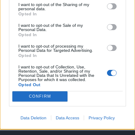
I want to opt-out of the Sharing of my
personal data.
A keresett cikk a portfolio.hu hírarchívumához
Opted In
tartozik, melynek olvasása előfizetéses
regisztrációhoz kötött.
I want to opt-out of the Sale of my
Personal Data.
Opted In
Az előfizetés a következőket tartalmazza:
Portfolio.hu teljes cikkarchívum
I want to opt-out of processing my
Kötéslisták: BÉT elmúlt 2 év napon belüli
Personal Data for Targeted Advertising.
Opted In
kötéslistái
I want to opt-out of Collection, Use,
Retention, Sale, and/or Sharing of my
Előfizetés
Personal Data that Is Unrelated with the
Purposes for which it was collected.
Opted Out
MÁR ELŐFIZETŐNK VAGY?
BEJELENTKEZÉS
CONFIRM
Data Deletion
Data Access
Privacy Policy