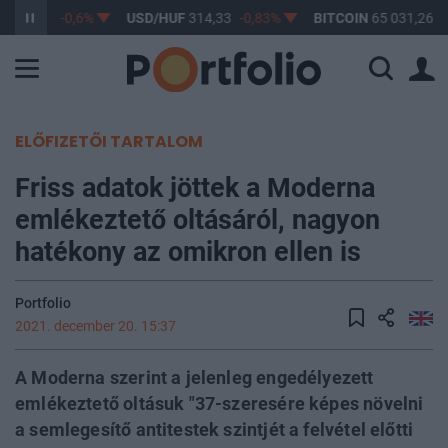
F
363,22
-0,6%
USD/HUF
314,33
-0,83%
BITCOIN
65 031,26
1
ELŐFIZETŐI TARTALOM
Friss adatok jöttek a Moderna
emlékeztető oltásáról, nagyon
hatékony az omikron ellen is
Portfolio
2021. december 20. 15:37
A Moderna szerint a jelenleg engedélyezett
emlékeztető oltásuk "37-szeresére képes növelni
a semlegesítő antitestek szintjét a felvétel előtti