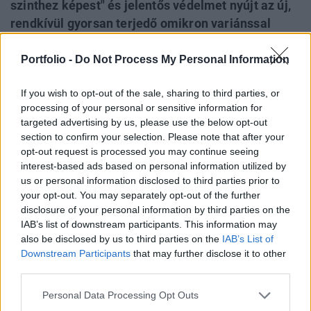
szinthez képest" és jelentős védelmet nyújt az új,
rendkívül gyorsan terjedő omikron variánssal
szemben is. Ugyanakkor azt is elmondták, hogy az
emlékeztető oltás kétszeres adagja - 100
Portfolio -
Do Not Process My Personal Information
mikrogramm, a jóváhagyott 50 mikrogramm
If you wish to opt-out of the sale, sharing to third parties, or
helyett - lényegesen hatékonyabb lehet. Az
processing of your personal or sensitive information for
örömteli hírt a befektetők is értékelik, komoly
targeted advertising by us, please use the below opt-out
pluszban nyitott a Moderna részvénye.
section to confirm your selection. Please note that after your
opt-out request is processed you may continue seeing
Portfolio Investment Day 2026Október 21-én jön a Portfolio
interest-based ads based on personal information utilized by
Investment Day 2026, ahol a piac vezető szakértőivel
us or personal information disclosed to third parties prior to
keressük a választ a befektetőket leginkább foglalkoztató
your opt-out. You may separately opt-out of the further
disclosure of your personal information by third parties on the
kérdésekre. Meddig tarthat az AI-rali, kik lehetnek a
IAB’s list of downstream participants. This information may
következő évek nyertesei, mire számíthatunk a részvény-,
also be disclosed by us to third parties on the
IAB’s List of
kötvény-, nyersanyag- és kriptopiacokon, és hogyan
Downstream Participants
that may further disclose it to other
érdemes portfóliót építeni egy gyorsan változó...
third parties.
Personal Data Processing Opt Outs
KEDVES OLVASÓNK!