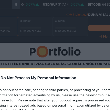
UR/HUF
365,66
0,07%
USD/HUF
317,14
0,05%
BITCOIN
64 80
DUNA VÍZÁL
Mit jelent ez?
3. blokk
4. blokk
0 MW
0 MW
/ 500 MW
/ 500 MW
/ 500 MW
-134c
A Duna vízállása Paksnál -127 cm. A leállási küszöb -134 cm,
EFEKTETÉS
BANK
DEVIZA
GAZDASÁG
GLOBÁL
UNIÓS FORRÁ
TALOM
-
Do Not Process My Personal Information
en: növelheti a stagfláció ve
to opt-out of the sale, sharing to third parties, or processing of your per
formation for targeted advertising by us, please use the below opt-out s
n az orosz-ukrán háború
r selection. Please note that after your opt-out request is processed y
eing interest-based ads based on personal information utilized by us or