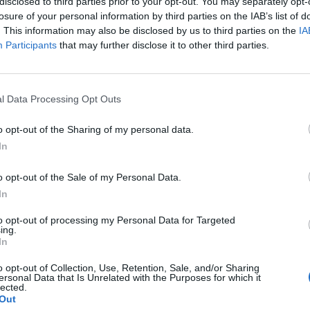
disclosed to third parties prior to your opt-out. You may separately opt-
losure of your personal information by third parties on the IAB’s list of
13
. This information may also be disclosed by us to third parties on the
IA
Participants
that may further disclose it to other third parties.
k" sorozatunk keretében minden hónapban arról kérdezzük a haza
össze egy közepes kockázatvállalású, középtávra szóló, fiktív mo
eisen Alapkezelő írását olvashatják: "2022 nem indult könnyen 
l Data Processing Opt Outs
egyszerűbb. Februárban egyre inkább fokozódott...
o opt-out of the Sharing of my personal data.
In
ASÓNK!
o opt-out of the Sale of my Personal Data.
a portfolio.hu hírarchívumához tartozik, melynek olvasása előf
In
ötött.
to opt-out of processing my Personal Data for Targeted
övetkezőket tartalmazza:
ing.
 teljes cikkarchívum
In
 BÉT elmúlt 2 év napon belüli
o opt-out of Collection, Use, Retention, Sale, and/or Sharing
ersonal Data that Is Unrelated with the Purposes for which it
lected.
Out
Előfizetés