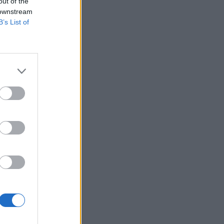
out of the
 downstream
B’s List of
i alapkezelőket,
dellportfóliót. Az
a tőkepiacokon és
izetéses