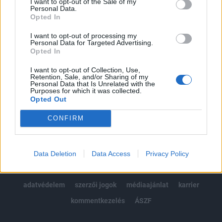
I want to opt-out of the Sale of my
Kötéslisták: BÉT elmúlt 2 év napon belüli
Personal Data.
kötéslistái
Opted In
I want to opt-out of processing my
Előfizetés
Personal Data for Targeted Advertising.
Opted In
I want to opt-out of Collection, Use,
MÁR ELŐFIZETŐNK VAGY?
BEJELENTKEZÉS
Retention, Sale, and/or Sharing of my
Personal Data that Is Unrelated with the
Purposes for which it was collected.
Opted Out
CONFIRM
© 2026 Portfolio
Data Deletion
Data Access
Privacy Policy
impresszum
jogi nyilatkozat
süti beállítások
adatvédelem
szerzői jogok
médiaajánlat
karrier
kommentkezelés
ÁSZF