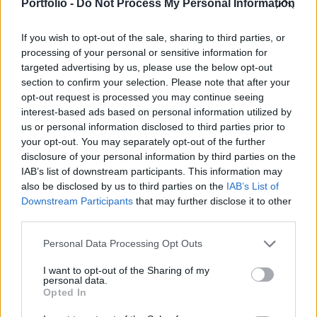
részvényei másfél százalékkal emelkedtek a
Portfolio -
Do Not Process My Personal Information
kereskedés előtti adatok alapján.
If you wish to opt-out of the sale, sharing to third parties, or
Portfolio Investment Day 2026Október 21-én jön a Portfolio
processing of your personal or sensitive information for
Investment Day 2026, ahol a piac vezető szakértőivel
targeted advertising by us, please use the below opt-out
section to confirm your selection. Please note that after your
keressük a választ a befektetőket leginkább foglalkoztató
opt-out request is processed you may continue seeing
kérdésekre. Meddig tarthat az AI-rali, kik lehetnek a
interest-based ads based on personal information utilized by
következő évek nyertesei, mire számíthatunk a részvény-,
us or personal information disclosed to third parties prior to
kötvény-, nyersanyag- és kriptopiacokon, és hogyan
your opt-out. You may separately opt-out of the further
érdemes portfóliót építeni egy gyorsan változó...
disclosure of your personal information by third parties on the
IAB’s list of downstream participants. This information may
also be disclosed by us to third parties on the
IAB’s List of
KEDVES OLVASÓNK!
Downstream Participants
that may further disclose it to other
third parties.
A keresett cikk a portfolio.hu hírarchívumához
tartozik, melynek olvasása előfizetéses
Personal Data Processing Opt Outs
regisztrációhoz kötött.
I want to opt-out of the Sharing of my
personal data.
Az előfizetés a következőket tartalmazza:
Opted In
Portfolio.hu teljes cikkarchívum