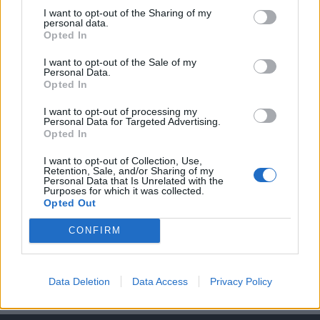
KEDVES OLVASÓNK!
I want to opt-out of the Sharing of my
personal data.
A keresett cikk a portfolio.hu hírarchívumához
Opted In
tartozik, melynek olvasása előfizetéses
regisztrációhoz kötött.
I want to opt-out of the Sale of my
Personal Data.
Opted In
Az előfizetés a következőket tartalmazza:
Portfolio.hu teljes cikkarchívum
I want to opt-out of processing my
Personal Data for Targeted Advertising.
Kötéslisták: BÉT elmúlt 2 év napon belüli
Opted In
kötéslistái
I want to opt-out of Collection, Use,
Retention, Sale, and/or Sharing of my
Előfizetés
Personal Data that Is Unrelated with the
Purposes for which it was collected.
Opted Out
MÁR ELŐFIZETŐNK VAGY?
BEJELENTKEZÉS
CONFIRM
Data Deletion
Data Access
Privacy Policy