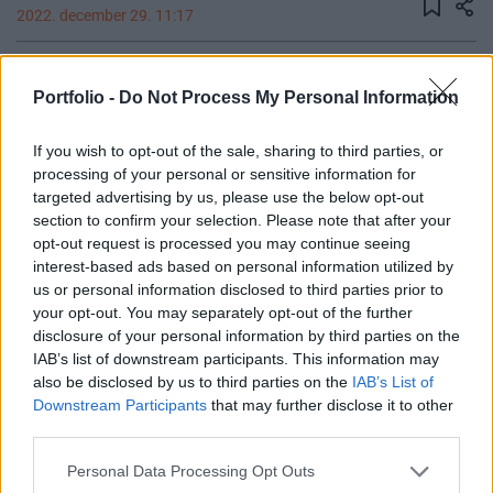
2022. december 29. 11:17
A "Portfólió-ajánlók" sorozatunk keretében
Portfolio -
Do Not Process My Personal Information
minden hónapban arról kérdezzük a hazai
alapkezelőket, hogyan állítanának össze egy
If you wish to opt-out of the sale, sharing to third parties, or
közepes kockázatvállalású, középtávra szóló,
processing of your personal or sensitive information for
fiktív modellportfóliót. Az alábbiakban a Hold
targeted advertising by us, please use the below opt-out
Alapkezelő írását olvashatják:
section to confirm your selection. Please note that after your
opt-out request is processed you may continue seeing
Future of Finance 2026Szeptember 23-án lesz a Portfolio
interest-based ads based on personal information utilized by
Future of Finance 2026 konferenciája, amelyen feltárul a
us or personal information disclosed to third parties prior to
your opt-out. You may separately opt-out of the further
pénzügyek jövője, érdemes eljönni.Információ és
disclosure of your personal information by third parties on the
jelentkezés"A változás: A december nem adott okot a
IAB’s list of downstream participants. This information may
változtatásra. Vágjunk neki 2023-nak egy visszafogott,
also be disclosed by us to third parties on the
IAB’s List of
egyharmadnyi részvényaránnyal, egyharmadnyi kötvénnyel
Downstream Participants
that may further disclose it to other
és egyharmadnyi készpénz-közeli eszközzel, ha egy...
third parties.
Personal Data Processing Opt Outs