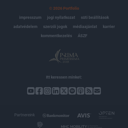
© 2026 Portfolio
impresszum
jogi nyilatkozat
süti beállítások
adatvédelem
szerzői jogok
médiaajánlat
karrier
kommentkezelés
ÁSZF
Itt keressen minket:
Partnereink