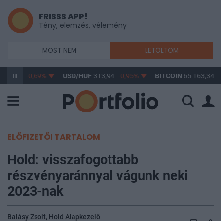
FRISSS APP!
Tény, elemzés, vélemény
MOST NEM
LETÖLTÖM
362,87
-0,69%
USD/HUF
313,94
-0,95%
BITCOIN
65 163,34
1
ELŐFIZETŐI TARTALOM
Hold: visszafogottabb
részvényaránnyal vágunk neki
2023-nak
Balásy Zsolt, Hold Alapkezelő