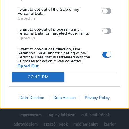
Az előfizetés a következőket tartalmazza:
I want to opt-out of the Sale of my
Portfolio.hu teljes cikkarchívum
Personal Data.
Kötéslisták: BÉT elmúlt 2 év napon belüli
Opted In
kötéslistái
I want to opt-out of processing my
Personal Data for Targeted Advertising.
Opted In
Előfizetés
I want to opt-out of Collection, Use,
Retention, Sale, and/or Sharing of my
Personal Data that Is Unrelated with the
MÁR ELŐFIZETŐNK VAGY?
BEJELENTKEZÉS
Purposes for which it was collected.
Opted Out
CONFIRM
Data Deletion
Data Access
Privacy Policy
© 2026 Portfolio
impresszum
jogi nyilatkozat
süti beállítások
adatvédelem
szerzői jogok
médiaajánlat
karrier