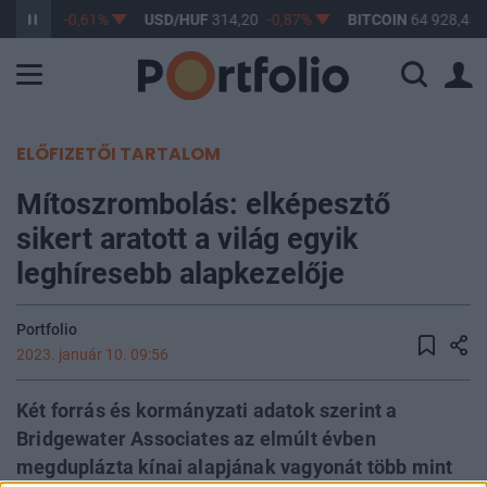
F
363,17
-0,61%
USD/HUF
314,20
-0,87%
BITCOIN
64 928,45
ELŐFIZETŐI TARTALOM
Mítoszrombolás: elképesztő
sikert aratott a világ egyik
leghíresebb alapkezelője
Portfolio
2023. január 10. 09:56
Két forrás és kormányzati adatok szerint a
Bridgewater Associates az elmúlt évben
megduplázta kínai alapjának vagyonát több mint