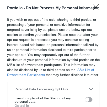
20 milliárd jüanra (2,93 milliárd dollár). Ezzel Ray
Dalio által jegyzett befektetéskezelő a legnagyobb
Portfolio -
Do Not Process My Personal Information
külföldi alapként tovább erősítette a pozícióját az
If you wish to opt-out of the sale, sharing to third parties, or
országban - számolt be róla a Reuters.
processing of your personal or sensitive information for
targeted advertising by us, please use the below opt-out
Professional Investment Day 2026Ismét jön a Portfolio
section to confirm your selection. Please note that after your
szűk körű, exkluzív meetupja a magyar vagyonkezelői piac
opt-out request is processed you may continue seeing
résztvevői számára! Kíváncsi vagy, melyek lesznek a 2027-
interest-based ads based on personal information utilized by
es befektetési, vagyonkezelési és megtakarítási trendek? Itt
us or personal information disclosed to third parties prior to
az egyedülálló lehetőség az exkluzív kapcsolatteremtésre
your opt-out. You may separately opt-out of the further
és networkingre, a legfontosabb trendek és várakozások
disclosure of your personal information by third parties on the
IAB’s list of downstream participants. This information may
egy helyen, kötetlenül, őszintén...
also be disclosed by us to third parties on the
IAB’s List of
Downstream Participants
that may further disclose it to other
third parties.
KEDVES OLVASÓNK!
A keresett cikk a portfolio.hu hírarchívumához
Personal Data Processing Opt Outs
tartozik, melynek olvasása előfizetéses
I want to opt-out of the Sharing of my
regisztrációhoz kötött.
personal data.
Opted In