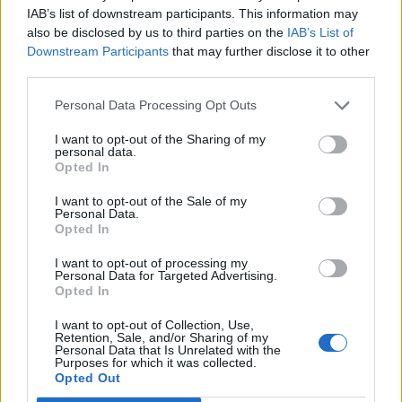
IAB’s list of downstream participants. This information may
indokolják a taxisok, írja a Népszava.
also be disclosed by us to third parties on the
IAB’s List of
Downstream Participants
that may further disclose it to other
A Fővárosi Közgyűlés Klímavédelmi, Közlekedési és
third parties.
Városfejlesztési Bizottsága csütörtökön rendkívüli ülést
tartott, ahol az Országos Taxis Szövetség elnöke, Metál
Personal Data Processing Opt Outs
Zoltán arról beszélt, hogy tavaly az év vége előtt kétszer is
I want to opt-out of the Sharing of my
egyeztettek a fővárosi önkormányzattal, és januárra
personal data.
halasztották az egységes javaslat kidolgozását. A taxisok
Opted In
80-90 százalékát lefedő...
I want to opt-out of the Sale of my
Personal Data.
Opted In
KEDVES OLVASÓNK!
I want to opt-out of processing my
Personal Data for Targeted Advertising.
A keresett cikk a portfolio.hu hírarchívumához
Opted In
tartozik, melynek olvasása előfizetéses
regisztrációhoz kötött.
I want to opt-out of Collection, Use,
Retention, Sale, and/or Sharing of my
Personal Data that Is Unrelated with the
Az előfizetés a következőket tartalmazza:
Purposes for which it was collected.
Opted Out
Portfolio.hu teljes cikkarchívum
Kötéslisták: BÉT elmúlt 2 év napon belüli