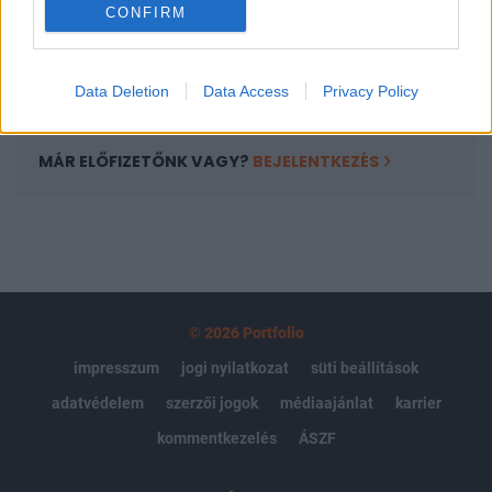
CONFIRM
kötéslistái
Előfizetés
Data Deletion
Data Access
Privacy Policy
MÁR ELŐFIZETŐNK VAGY?
BEJELENTKEZÉS
© 2026 Portfolio
impresszum
jogi nyilatkozat
süti beállítások
adatvédelem
szerzői jogok
médiaajánlat
karrier
kommentkezelés
ÁSZF