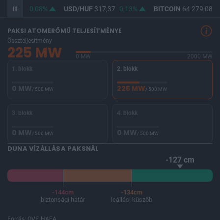
F
365,71
0,08%
USD/HUF
317,37
0,13%
BITCOIN
64 279,08
0
PAKSI ATOMERŐMŰ TELJESÍTMÉNYE
Összteljesítmény
225 MW
0 MW
2000 MW
1. blokk
2. blokk
0 MW
225 MW
/ 500 MW
/ 500 MW
3. blokk
4. blokk
0 MW
0 MW
/ 500 MW
/ 500 MW
DUNA VÍZÁLLÁSA PAKSNÁL
-127 cm
-144cm
-134cm
biztonsági határ
leállási küszöb
Forrás: OVF, HAEA