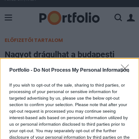
A Paksi Atomerőmű összteljesítménye 225 MW. A Duna vízállá
ELŐFIZETŐI TARTALOM
Nagyot drágulhat a budapesti
taxizás, már folynak az
Portfolio -
Do Not Process My Personal Information
egyeztetések
If you wish to opt-out of the sale, sharing to third parties, or
Portfolio
processing of your personal or sensitive information for
2023. január 13. 10:18
targeted advertising by us, please use the below opt-out
section to confirm your selection. Please note that after your
opt-out request is processed you may continue seeing
Zajlanak az egyeztetések a taxis szövetségek és a
interest-based ads based on personal information utilized by
fővárosi önkormányzat között egy esetleges
us or personal information disclosed to third parties prior to
tarifaemelésről, aminek szükségességét a magas
your opt-out. You may separately opt-out of the further
disclosure of your personal information by third parties on the
inflációval, az üzemanyagárak emelkedésével