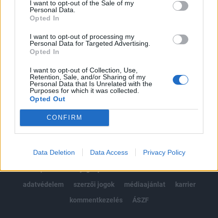
I want to opt-out of the Sale of my
Kötéslisták: BÉT elmúlt 2 év napon belüli
Personal Data.
kötéslistái
Opted In
I want to opt-out of processing my
Előfizetés
Personal Data for Targeted Advertising.
Opted In
I want to opt-out of Collection, Use,
MÁR ELŐFIZETŐNK VAGY?
BEJELENTKEZÉS
Retention, Sale, and/or Sharing of my
Personal Data that Is Unrelated with the
Purposes for which it was collected.
Opted Out
CONFIRM
Data Deletion
Data Access
Privacy Policy
© 2026 Portfolio
impresszum
jogi nyilatkozat
süti beállítások
adatvédelem
szerzői jogok
médiaajánlat
karrier
kommentkezelés
ÁSZF