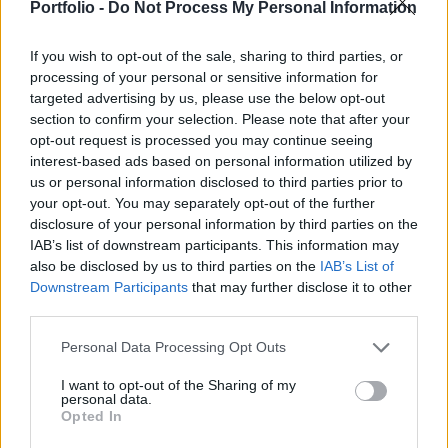
modelljeiben már nem fog ritkaföldfémet
Portfolio -
Do Not Process My Personal Information
használni - írja a Bloomberg.
If you wish to opt-out of the sale, sharing to third parties, or
Portfolio Investment Day 2026Október 21-én jön a Portfolio
processing of your personal or sensitive information for
targeted advertising by us, please use the below opt-out
Investment Day 2026, ahol a piac vezető szakértőivel
section to confirm your selection. Please note that after your
keressük a választ a befektetőket leginkább foglalkoztató
opt-out request is processed you may continue seeing
kérdésekre. Meddig tarthat az AI-rali, kik lehetnek a
interest-based ads based on personal information utilized by
következő évek nyertesei, mire számíthatunk a részvény-,
us or personal information disclosed to third parties prior to
kötvény-, nyersanyag- és kriptopiacokon, és hogyan
your opt-out. You may separately opt-out of the further
érdemes portfóliót építeni egy gyorsan változó...
disclosure of your personal information by third parties on the
IAB’s list of downstream participants. This information may
also be disclosed by us to third parties on the
IAB’s List of
KEDVES OLVASÓNK!
Downstream Participants
that may further disclose it to other
third parties.
A keresett cikk a portfolio.hu hírarchívumához
tartozik, melynek olvasása előfizetéses
Personal Data Processing Opt Outs
regisztrációhoz kötött.
I want to opt-out of the Sharing of my
personal data.
Az előfizetés a következőket tartalmazza:
Opted In
Portfolio.hu teljes cikkarchívum