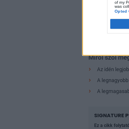
of my P
was col
A világ részvényin
Opted 
képhez azonban h
110,9%-os növeked
középmezőnyben s
Mol jó teljesítm
Miről szól még
Az idén legjob
A legnagyobb 
A legmagasabb
SIGNATURE P
Ez a cikk folytat