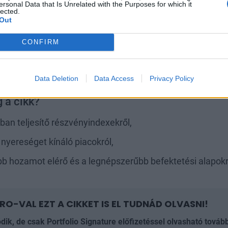
ersonal Data that Is Unrelated with the Purposes for which it
lected.
dexeinek listáját továbbra is az argentin Merval index veze
Out
ozzátartozik, hogy
a 114,2%-os inflációhoz képest reál
CONFIRM
és is kis visszaesést jelent.
Az alábbi ábrán a hazai BU
zerepel a maga 15,3%-os emelkedésével, ami elsősorb
ényével magyarázható.
Data Deletion
Data Access
Privacy Policy
 a cikk?
ban teljesítő részvényindexekről,
nyereséget kínáló piacokról,
 hozamot elérő és a legnépszerűbb befektetési alapokr
RO-VAL EZT A CIKKET IS EL TUDNÁD OLVASNI!
ódik, de csak Portfolio Signature előfizetéssel olvasható továb