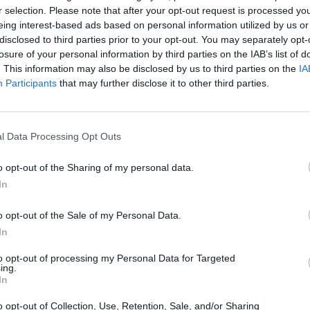
 és a befektetési piac meghatározó szereplői. Egyedülálló lehető
r selection. Please note that after your opt-out request is processed y
ektetési környezet megvitatására, exkluzív kapcsolatteremtésre
eing interest-based ads based on personal information utilized by us or
tetlenül, magas szinten, első kézből.
disclosed to third parties prior to your opt-out. You may separately opt-
lentkezés
losure of your personal information by third parties on the IAB’s list of
. This information may also be disclosed by us to third parties on the
IA
Participants
that may further disclose it to other third parties.
ek idén a részvényalapok
l Data Processing Opt Outs
észvényindexei a tavalyi évben kifejezetten rosszul alakult
nyét nézve nincs ok a panaszra: a legtöbb
10% fölötti nö
o opt-out of the Sharing of my personal data.
n az ázsiai tőzsdéknél figyelhető meg némi visszaesés. A
In
szvényeket tömörítő Nasdaq 100 volt, amely
fél év alatt
o opt-out of the Sale of my Personal Data.
 tudott elérni.
In
COT EGYÉRTELMŰEN A MESTERSÉGES INTELLIGENC
to opt-out of processing my Personal Data for Targeted
ing.
Y RÉSZÉT OLYAN MEGACAP CÉGEK ADTÁK, AMELY
In
 AI FORRADALOM NYERTESEINEK TARTANAK.
o opt-out of Collection, Use, Retention, Sale, and/or Sharing