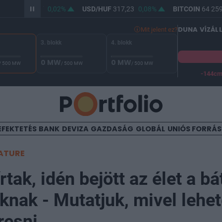
/HUF
365,47
0,02%
USD/HUF
317,23
0,08%
BITCOIN
64 259,
DUNA VÍZÁL
Mit jelent ez?
3. blokk
4. blokk
0 MW
0 MW
/ 500 MW
/ 500 MW
/ 500 MW
-144c
A Duna vízállása Paksnál -128 cm. A biztonsági határ -144 cm,
EFEKTETÉS
BANK
DEVIZA
GAZDASÁG
GLOBÁL
UNIÓS FORRÁ
ATURE
rtak, idén bejött az élet a bá
nak - Mutatjuk, mivel lehet
resni