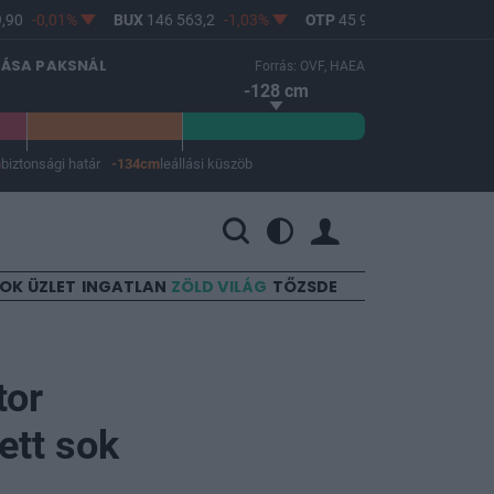
90
-0,01%
BUX
146 563,2
-1,03%
OTP
45 900
-1,82%
MO
LÁSA PAKSNÁL
Forrás: OVF, HAEA
-128 cm
m
biztonsági határ
-134cm
leállási küszöb
 a leállási küszöb -134 cm.
SOK
ÜZLET
INGATLAN
ZÖLD VILÁG
TŐZSDE
tor
ett sok