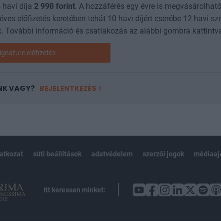
 havi díja
2 990
forint
. A hozzáférés egy évre is megvásárolható
 éves előfizetés keretében tehát 10 havi díjért cserébe 12 havi sz
. További információ és csatlakozás az alábbi gombra kattintv
ignature előfizetés
NK VAGY?
BEJELENTKEZÉS
latkozat
süti beállítások
adatvédelem
szerzői jogok
médiaaj
Itt keressen minket: