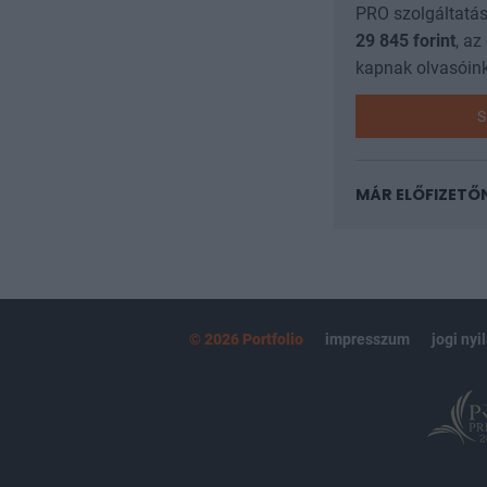
PRO szolgáltatás
29 845
forint
, az
kapnak olvasóink
S
MÁR ELŐFIZETŐ
© 2026 Portfolio
impresszum
jogi nyi