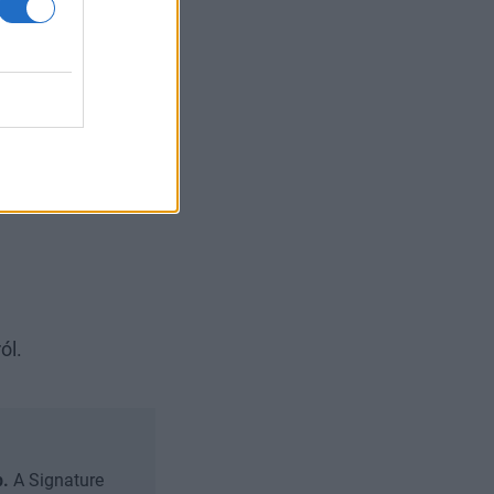
ti, a teljes
értéken még a
X index a
an az OTP és a
ól.
b.
A Signature