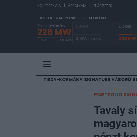
|
|
EUR
KONFERENCIA
ÁRFOLYAM
ELŐFIZETÉS
PAKSI ATOMERŐMŰ TELJESÍTMÉNYE
Összteljesítmény
1. blokk
2. blokk
226 MW
0 MW
226 MW
/ 500 MW
0 MW
2000 MW
A Paksi Atomerőmű összteljesítménye 226 MW. 
TISZA-KORMÁNY
SIGNATURE
HÁBORÚ
B
PORTFOLIO SIGN
Tavaly sí
magyarok
pénzt ke