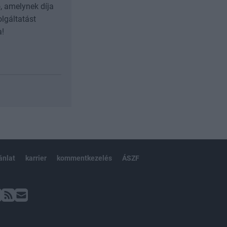
, amelynek díja
olgáltatást
a!
ánlat
karrier
kommentkezelés
ÁSZF