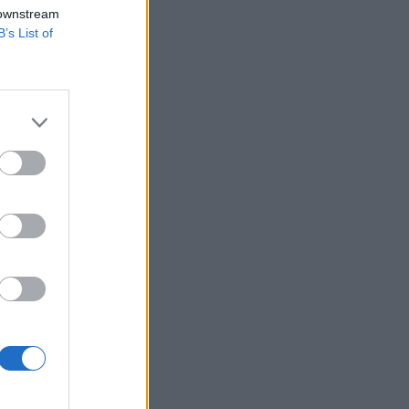
l ki a társaság
 downstream
B’s List of
echnology
 250 millió eurós
tetési
ap elemzését...
izetéses