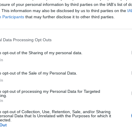
lépés és további működési hatékonyság növelése - derü
losure of your personal information by third parties on the IAB’s list of
. This information may also be disclosed by us to third parties on the
IA
Participants
that may further disclose it to other third parties.
 2023Hasonló témákról is szó lesz a november 7-ei Banking T
isztráció itt!Információ és jelentkezés A Generali Ventures egy
 mely leginkább az insurtech és fintech ágazatokban keres befek
l Data Processing Opt Outs
22-ben indított Generali Ventures több mint 100 kockázati tőkeal
o opt-out of the Sharing of my personal data.
In
ASÓNK!
a portfolio.hu hírarchívumához tartozik, melynek olvasása előf
o opt-out of the Sale of my Personal Data.
ötött.
In
övetkezőket tartalmazza:
to opt-out of processing my Personal Data for Targeted
ing.
 teljes cikkarchívum
In
 BÉT elmúlt 2 év napon belüli
o opt-out of Collection, Use, Retention, Sale, and/or Sharing
ersonal Data that Is Unrelated with the Purposes for which it
lected.
Out
Előfizetés