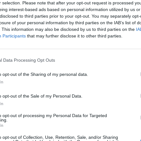
r selection. Please note that after your opt-out request is processed y
eing interest-based ads based on personal information utilized by us or
3:37
disclosed to third parties prior to your opt-out. You may separately opt-
losure of your personal information by third parties on the IAB’s list of
inek jelentős részét elvesztette Christine Lagarde fia
. This information may also be disclosed by us to third parties on the
IA
az EKB elnöke figyelmeztette az eszközosztály kockázat
Participants
that may further disclose it to other third parties.
z Európai Központi Bank (EKB) elnöke elárulta, hogy fia többszö
l Data Processing Opt Outs
szteségeket szenvedett kriptobefektetései során. Mindezt egy fra
alálkozón mondta el. Lagarde a kriptovaluták hangos kritikusa: g
o opt-out of the Sharing of my personal data.
téktelennek az eszközosztályt, amelyet ráadásul sokszor...
In
o opt-out of the Sale of my Personal Data.
ASÓNK!
In
a portfolio.hu hírarchívumához tartozik, melynek olvasása előf
to opt-out of processing my Personal Data for Targeted
ötött.
ing.
In
övetkezőket tartalmazza:
o opt-out of Collection, Use, Retention, Sale, and/or Sharing
 teljes cikkarchívum