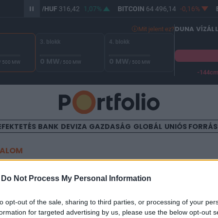
,8%
USD/HUF
316,42
1,07%
BITCOIN
64 496,14
-0,16%
B
DUNA VÍZÁL
Mit jelent ez?
3. blokk
4. blokk
0 MW
0 MW
/ 500 MW
/ 500 MW
/ 500 MW
-144c
A Duna vízállása Paksnál -129 cm. A biztonsági határ -144 cm,
EFEKTETÉS
BANK
DEVIZA
GAZDASÁG
GLOBÁL
UNIÓS FORRÁ
TALOM
lnöke elismerte: fia sok pén
-
Do Not Process My Personal Information
 kriptobefektetésekkel
to opt-out of the sale, sharing to third parties, or processing of your per
formation for targeted advertising by us, please use the below opt-out s