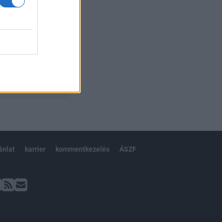
ánlat
karrier
kommentkezelés
ÁSZF