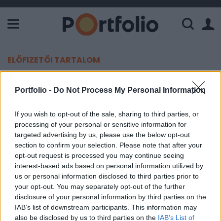
A Paksi Atomerőmű összteljesítménye 225 MW. A Duna vízállá
ELŐFIZETŐI TARTALOM
Örülhetnek a befektetők: ítéletet
Portfolio -
Do Not Process My Personal Information
mondott a Molról egy
hitelminősítő
If you wish to opt-out of the sale, sharing to third parties, or
processing of your personal or sensitive information for
targeted advertising by us, please use the below opt-out
Portfolio
section to confirm your selection. Please note that after your
2023. december 14. 15:44
opt-out request is processed you may continue seeing
interest-based ads based on personal information utilized by
A Mol a BÉT oldalán tájékoztatta a tőkepiaci
us or personal information disclosed to third parties prior to
your opt-out. You may separately opt-out of the further
szereplőket a Moody's hitelminősítő döntéséről.
disclosure of your personal information by third parties on the
IAB’s list of downstream participants. This information may
Portfolio Investment Day 2026Október 21-én jön a Portfolio
also be disclosed by us to third parties on the
IAB’s List of