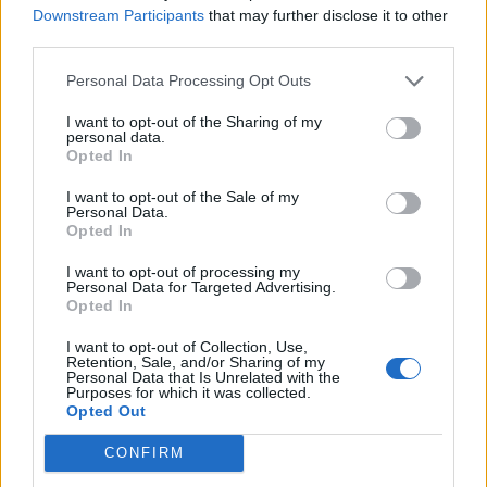
Investment Day 2026, ahol a piac vezető szakértőivel
Downstream Participants
that may further disclose it to other
keressük a választ a befektetőket leginkább foglalkoztató
third parties.
kérdésekre. Meddig tarthat az AI-rali, kik lehetnek a
következő évek nyertesei, mire számíthatunk a részvény-,
Personal Data Processing Opt Outs
kötvény-, nyersanyag- és kriptopiacokon, és hogyan
I want to opt-out of the Sharing of my
érdemes portfóliót építeni egy gyorsan változó...
personal data.
Opted In
I want to opt-out of the Sale of my
KEDVES OLVASÓNK!
Personal Data.
Opted In
A keresett cikk a portfolio.hu hírarchívumához
tartozik, melynek olvasása előfizetéses
I want to opt-out of processing my
Personal Data for Targeted Advertising.
regisztrációhoz kötött.
Opted In
Az előfizetés a következőket tartalmazza:
I want to opt-out of Collection, Use,
Retention, Sale, and/or Sharing of my
Portfolio.hu teljes cikkarchívum
Personal Data that Is Unrelated with the
Kötéslisták: BÉT elmúlt 2 év napon belüli
Purposes for which it was collected.
Opted Out
kötéslistái
CONFIRM
Előfizetés