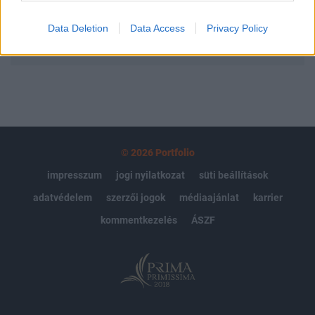
Data Deletion
Data Access
Privacy Policy
MÁR ELŐFIZETŐNK VAGY?
BEJELENTKEZÉS
© 2026 Portfolio
impresszum
jogi nyilatkozat
süti beállítások
adatvédelem
szerzői jogok
médiaajánlat
karrier
kommentkezelés
ÁSZF