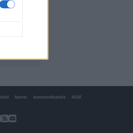
ánlat
karrier
kommentkezelés
ÁSZF