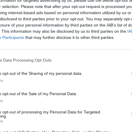
formation for targeted advertising by us, please use the below opt-out s
r selection. Please note that after your opt-out request is processed y
eing interest-based ads based on personal information utilized by us or
disclosed to third parties prior to your opt-out. You may separately opt-
losure of your personal information by third parties on the IAB’s list of
tően csökkenést tapasztalhattunk a nyersanyagpiacok
. This information may also be disclosed by us to third parties on the
IA
temelések és geopolitikai események befolyásolták a
Participants
that may further disclose it to other third parties.
tser Tamásnak, az Erste energiaipari elemzőjének az ír
ta várakozásait az idei évvel kapcsolatban.
l Data Processing Opt Outs
orum 2026Az energiaszektor csúcsvezetői egy helyen: stratégia
 beruházásokról, szabályozásról és az energetikai jövőjéről.Inf
o opt-out of the Sharing of my personal data.
ént 2023-ban? A 2023-as év nem bizonyult a nyersanyagpiacok 
In
nek, írja Pletser Tamás. A Bloomberg által követett 23 jelentős ip
o opt-out of the Sale of my Personal Data.
In
ASÓNK!
to opt-out of processing my Personal Data for Targeted
a portfolio.hu hírarchívumához tartozik, melynek olvasása előf
ing.
ötött.
In
övetkezőket tartalmazza: