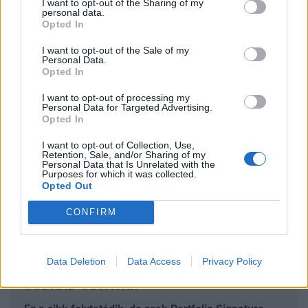
I want to opt-out of the Sharing of my
Amire választ kaphat cikkünkben:
personal data.
Opted In
Az már most látszik, hogy nehéz lesz a tavalyi
I want to opt-out of the Sale of my
sikerévet megismételni a nyugdíjpénztári piacon.
Personal Data.
Opted In
A friss, negyedéves hozamok alapján azok jártak
I want to opt-out of processing my
a legjobban, akik vállaltak egy kis kockázatot.
Personal Data for Targeted Advertising.
Opted In
A legjobb hozamok 8-9% környékén alakultak év
I want to opt-out of Collection, Use,
elején, de voltak mínuszos portfóliók is.
Retention, Sale, and/or Sharing of my
Personal Data that Is Unrelated with the
A legdrágább és legolcsóbb nyugdíjpénztári
Purposes for which it was collected.
Opted Out
portfóliók között nagy a szórás, de látszik egy
kisebb drágulás a piacon.
CONFIRM
Data Deletion
Data Access
Privacy Policy
SIGNATURE PRO-VAL EZT A CIKKET IS EL
TUDNÁD OLVASNI!