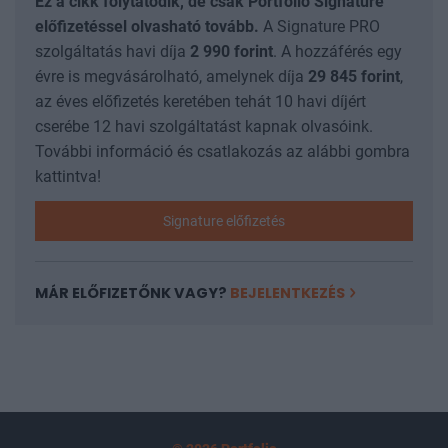
Ez a cikk folytatódik, de csak Portfolio Signature
előfizetéssel olvasható tovább.
A Signature PRO
szolgáltatás havi díja
2 990
forint
. A hozzáférés egy
évre is megvásárolható, amelynek díja
29 845
forint
,
az éves előfizetés keretében tehát 10 havi díjért
cserébe 12 havi szolgáltatást kapnak olvasóink.
További információ és csatlakozás az alábbi gombra
kattintva!
Signature előfizetés
MÁR ELŐFIZETŐNK VAGY?
BEJELENTKEZÉS