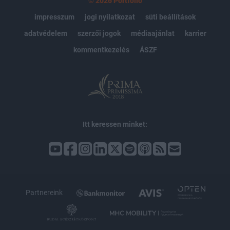
© 2026 Portfolio
impresszum
jogi nyilatkozat
süti beállítások
adatvédelem
szerzői jogok
médiaajánlat
karrier
kommentkezelés
ÁSZF
Itt keressen minket:
Partnereink