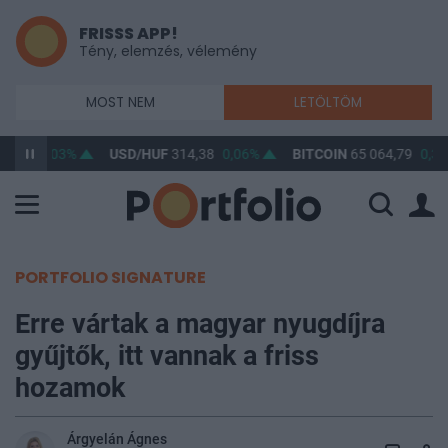
FRISSS APP!
Tény, elemzés, vélemény
MOST NEM
LETÖLTÖM
3,28
0,03%
USD/HUF
314,38
0,06%
BITCOIN
65 064,79
0,33
PORTFOLIO SIGNATURE
Erre vártak a magyar nyugdíjra
gyűjtők, itt vannak a friss
hozamok
Árgyelán Ágnes