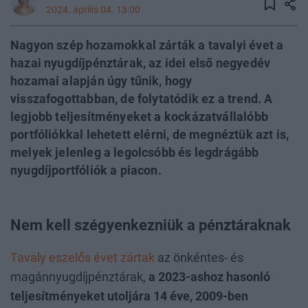
2024. április 04. 13:00
Nagyon szép hozamokkal zárták a tavalyi évet a
hazai nyugdíjpénztárak, az idei első negyedév
hozamai alapján úgy tűnik, hogy
visszafogottabban, de folytatódik ez a trend. A
legjobb teljesítményeket a kockázatvállalóbb
portfóliókkal lehetett elérni, de megnéztük azt is,
melyek jelenleg a legolcsóbb és legdrágább
nyugdíjportfóliók a piacon.
Nem kell szégyenkezniük a pénztáraknak
Tavaly eszelős évet zártak
az önkéntes- és
magánnyugdíjpénztárak,
a 2023-ashoz hasonló
teljesítményeket utoljára 14 éve, 2009-ben