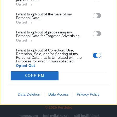
Opted In
regisztrációhoz kötött.
I want to opt-out of the Sale of my
Az előfizetés a következőket tartalmazza:
Personal Data.
Portfolio.hu teljes cikkarchívum
Opted In
Kötéslisták: BÉT elmúlt 2 év napon belüli
I want to opt-out of processing my
kötéslistái
Personal Data for Targeted Advertising.
Opted In
Előfizetés
I want to opt-out of Collection, Use,
Retention, Sale, and/or Sharing of my
Personal Data that Is Unrelated with the
Purposes for which it was collected.
Opted Out
MÁR ELŐFIZETŐNK VAGY?
BEJELENTKEZÉS
CONFIRM
Data Deletion
Data Access
Privacy Policy
© 2026 Portfolio
impresszum
jogi nyilatkozat
süti beállítások