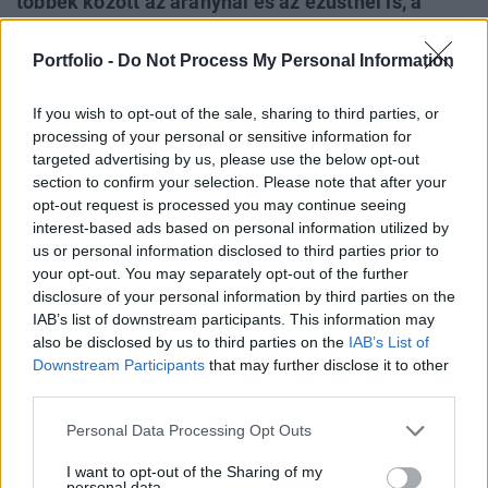
többek között az aranynál és az ezüstnél is, a
menekülőeszköznek számító nemesfémeknél
kicsit hosszabb távon nézve ez egy ritka
Portfolio -
Do Not Process My Personal Information
lehetőséget kínál a befektetők számára - számolt
If you wish to opt-out of the sale, sharing to third parties, or
be a Marketwatch. .
processing of your personal or sensitive information for
targeted advertising by us, please use the below opt-out
Portfolio Investment Day 2024A nyersanyagpiaccal
section to confirm your selection. Please note that after your
kiemelten foglalkozunk a május 16-i Portfolio Investment
opt-out request is processed you may continue seeing
Day 2024 konferenciánkon, amelyen a részvétel
interest-based ads based on personal information utilized by
regisztráció után ingyenes.Információ és jelentkezés Az
us or personal information disclosed to third parties prior to
iráni drón- és rakétatámadások és az erre érkező esetleges
your opt-out. You may separately opt-out of the further
válaszlépés komoly hullámokat válthatnak ki a
disclosure of your personal information by third parties on the
tőkepiacokon és akár egy nagyobb eladási hullám is
IAB’s list of downstream participants. This information may
also be disclosed by us to third parties on the
IAB’s List of
elindulhat...
Downstream Participants
that may further disclose it to other
third parties.
KEDVES OLVASÓNK!
Personal Data Processing Opt Outs
A keresett cikk a portfolio.hu hírarchívumához
I want to opt-out of the Sharing of my
tartozik, melynek olvasása előfizetéses
personal data.