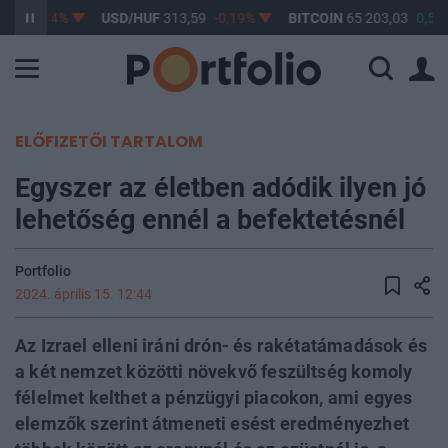
,67
-0,14%
USD/HUF
313,59
-0,19%
BITCOIN
65 203,03
0,54
ELŐFIZETŐI TARTALOM
Egyszer az életben adódik ilyen jó
lehetőség ennél a befektetésnél
Portfolio
2024. április 15. 12:44
Az Izrael elleni iráni drón- és rakétatámadások és
a két nemzet közötti növekvő feszültség komoly
félelmet kelthet a pénzügyi piacokon, ami egyes
elemzők szerint átmeneti esést eredményezhet