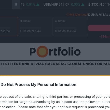
UR/HUF
365,43
0,01%
USD/HUF
317,07
0,03%
BITCOIN
64 16
DUNA VÍZÁL
Mit jelent ez?
3. blokk
4. blokk
0 MW
0 MW
/ 500 MW
/ 500 MW
/ 500 MW
-144c
A Duna vízállása Paksnál -127 cm. A biztonsági határ -144 cm,
EFEKTETÉS
BANK
DEVIZA
GAZDASÁG
GLOBÁL
UNIÓS FORRÁ
TALOM
-
Do Not Process My Personal Information
en: A nehéz rész csak most 
to opt-out of the sale, sharing to third parties, or processing of your per
formation for targeted advertising by us, please use the below opt-out s
n Alapkezelő
r selection. Please note that after your opt-out request is processed y