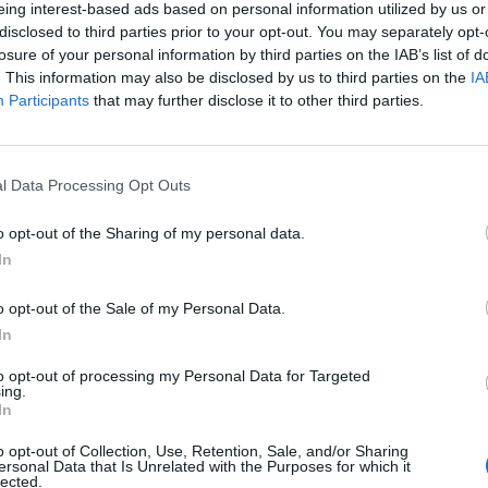
eing interest-based ads based on personal information utilized by us or
disclosed to third parties prior to your opt-out. You may separately opt-
nlók" sorozatunk keretében minden hónapban arról kér
losure of your personal information by third parties on the IAB’s list of
ogyan állítanának össze egy közepes kockázatvállalás
. This information may also be disclosed by us to third parties on the
IA
Participants
that may further disclose it to other third parties.
ellportfóliót. Az alábbiakban a Raiffeisen Alapkezelő í
tt áprilisban egy tőkepiaci korrekció, olyan gyorsan el is illant 
észvényindexek gyorsan visszakapaszkodva új csúcsokra futottak,
l Data Processing Opt Outs
t követően ismét alacsony szintekre esett le, miközben a kötv
adva az áprilisi emelkedés egy részét. Az ijedtséget...
o opt-out of the Sharing of my personal data.
In
ASÓNK!
o opt-out of the Sale of my Personal Data.
In
a portfolio.hu hírarchívumához tartozik, melynek olvasása előf
ötött.
to opt-out of processing my Personal Data for Targeted
ing.
övetkezőket tartalmazza:
In
 teljes cikkarchívum
o opt-out of Collection, Use, Retention, Sale, and/or Sharing
 BÉT elmúlt 2 év napon belüli
ersonal Data that Is Unrelated with the Purposes for which it
lected.