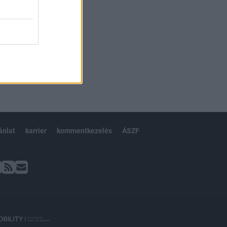
ánlat
karrier
kommentkezelés
ÁSZF