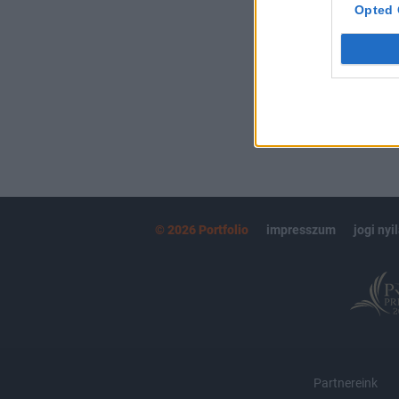
kötéslistái
Opted 
MÁR ELŐFIZETŐ
© 2026 Portfolio
impresszum
jogi nyi
Partnereink