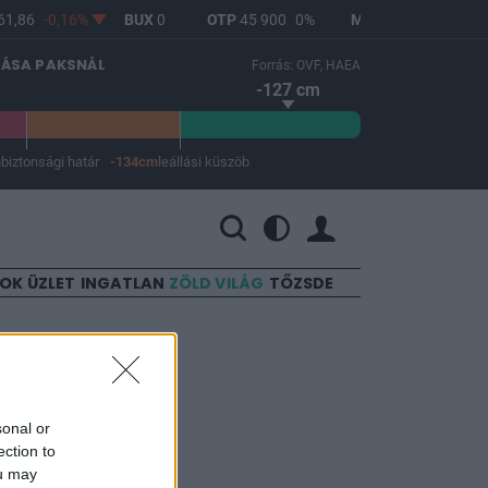
1,86
-0,16%
BUX
0
OTP
45 900
0%
MOL
4 640
0%
LÁSA PAKSNÁL
Forrás: OVF, HAEA
-127 cm
m
biztonsági határ
-134cm
leállási küszöb
 a leállási küszöb -134 cm.
SOK
ÜZLET
INGATLAN
ZÖLD VILÁG
TŐZSDE
jön
sonal or
ection to
ou may