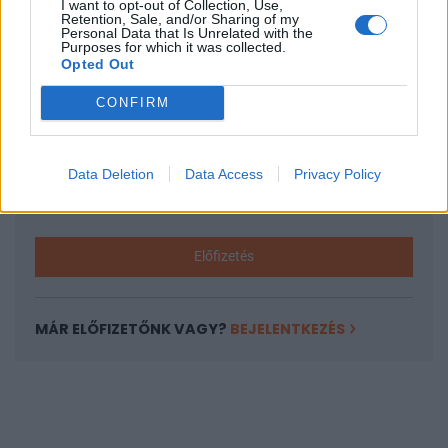
I want to opt-out of Collection, Use,
KEDVES OLVASÓNK!
Retention, Sale, and/or Sharing of my
Personal Data that Is Unrelated with the
A keresett cikk a portfolio.hu hírarchívumához
Purposes for which it was collected.
Opted Out
tartozik, melynek olvasása előfizetéses
regisztrációhoz kötött.
CONFIRM
Az előfizetés a következőket tartalmazza:
Portfolio.hu teljes cikkarchívum
Data Deletion
Data Access
Privacy Policy
Kötéslisták: BÉT elmúlt 2 év napon belüli
kötéslistái
Előfizetés
MÁR ELŐFIZETŐNK VAGY?
BEJELENTKEZÉS