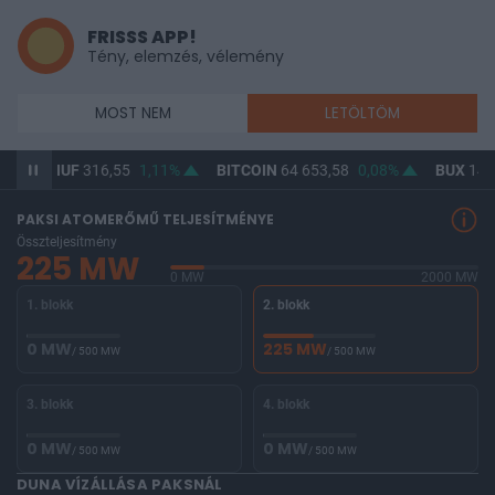
FRISSS APP!
Tény, elemzés, vélemény
MOST NEM
LETÖLTÖM
USD/HUF
316,55
1,11%
BITCOIN
64 653,58
0,08%
BUX
146 
PAKSI ATOMERŐMŰ TELJESÍTMÉNYE
Összteljesítmény
225 MW
0 MW
2000 MW
1. blokk
2. blokk
0 MW
225 MW
/ 500 MW
/ 500 MW
3. blokk
4. blokk
0 MW
0 MW
/ 500 MW
/ 500 MW
DUNA VÍZÁLLÁSA PAKSNÁL