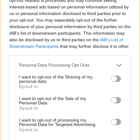
opt-out request is processed you may continue seeing
Szeptember elején közzétette második
interest-based ads based on personal information utilized by
us or personal information disclosed to third parties prior to
negyedéves gyorsjelentését az Alteo, pénteken
your opt-out. You may separately opt-out of the further
pedig erre reagálva kijött friss elemzésével a
disclosure of your personal information by third parties on the
vállalatot követő MBH bank szakértője. Az elemző
IAB’s list of downstream participants. This information may
célára minimálisan magasabb, mint az aktuális
also be disclosed by us to third parties on the
IAB’s List of
Downstream Participants
that may further disclose it to other
árfolyam, szerinte az energiakáosz évei
third parties.
mögöttünk lehetnek már és a piac visszatért a
normális állapotba.
Personal Data Processing Opt Outs
I want to opt-out of the Sharing of my
Portfolio Investment Day 2026Október 21-én jön a Portfolio
personal data.
Investment Day 2026, ahol a piac vezető szakértőivel
Opted In
keressük a választ a befektetőket leginkább foglalkoztató
I want to opt-out of the Sale of my
kérdésekre. Meddig tarthat az AI-rali, kik lehetnek a
Personal Data.
következő évek nyertesei, mire számíthatunk a részvény-,
Opted In
kötvény-, nyersanyag- és kriptopiacokon, és hogyan
I want to opt-out of processing my
érdemes portfóliót építeni egy gyorsan változó...
Personal Data for Targeted Advertising.
Opted In