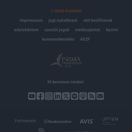
© 2026 Portfolio
impresszum
jogi nyilatkozat
süti beállítások
adatvédelem
szerzői jogok
médiaajánlat
karrier
kommentkezelés
ÁSZF
Itt keressen minket:
Partnereink