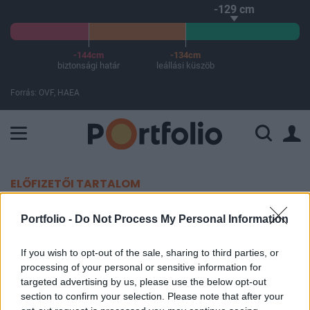
-129 cm
-144cm
-134cm
biztonsági határ
leállási küszöb
Forrás: OVF, HAEA
A Paksi Atomerőmű összteljesítménye 225 MW. A Duna vízállá
ELŐFIZETŐI TARTALOM
Megszólalt az elemző az Alteo
Portfolio -
Do Not Process My Personal Information
részvényéről
If you wish to opt-out of the sale, sharing to third parties, or
processing of your personal or sensitive information for
Portfolio
targeted advertising by us, please use the below opt-out
2024. szeptember 09. 08:36
section to confirm your selection. Please note that after your