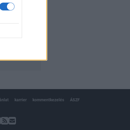
ánlat
karrier
kommentkezelés
ÁSZF