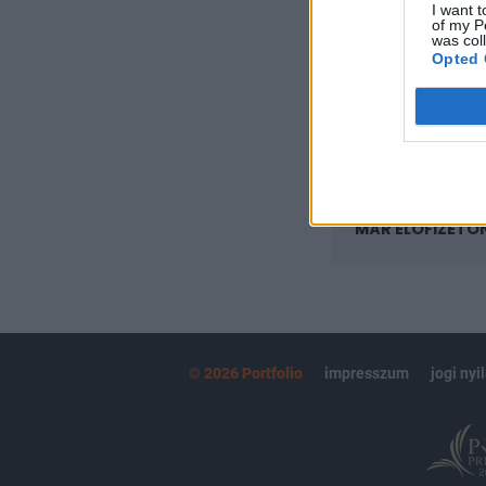
I want t
Az előfizetés a k
of my P
Portfolio.hu
was col
Opted 
Kötéslisták:
kötéslistái
MÁR ELŐFIZETŐ
© 2026 Portfolio
impresszum
jogi nyi