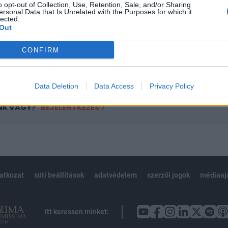
o opt-out of Collection, Use, Retention, Sale, and/or Sharing
övetkezőket tartalmazza:
ersonal Data that Is Unrelated with the Purposes for which it
 teljes cikkarchívum
lected.
Out
 BÉT elmúlt 2 év napon belüli
CONFIRM
Előfizetés
Data Deletion
Data Access
Privacy Policy
NK VAGY?
BEJELENTKEZÉS
latkozat
süti beállítások
adatvédelem
szerzői jogok
médiaaj
Itt keressen minket: