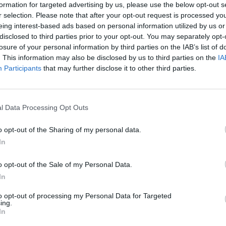
formation for targeted advertising by us, please use the below opt-out s
r selection. Please note that after your opt-out request is processed y
eing interest-based ads based on personal information utilized by us or
disclosed to third parties prior to your opt-out. You may separately opt-
46
losure of your personal information by third parties on the IAB’s list of
. This information may also be disclosed by us to third parties on the
IA
iller milliárdos amerikai befektető szerdán azt nyilat
Participants
that may further disclose it to other third parties.
 van győződve" Donald Trump volt amerikai elnök vála
mol be a Hill.
l Data Processing Opt Outs
hogy az elmúlt 12 napban a piac [...] nagyon meg van győződve
tte ki Stanley Druckenmiller a Bloombergnek. Hozzátette, "láthatj
o opt-out of the Sharing of my personal data.
atjuk a kriptóban, sőt, még a DJT-ben, [Trump] közösségi médiás
In
 2024. 10. 08. Tovább száguld Trump médiacégének árfolyama.
o opt-out of the Sale of my Personal Data.
In
ASÓNK!
to opt-out of processing my Personal Data for Targeted
a portfolio.hu hírarchívumához tartozik, melynek olvasása előf
ing.
In
ötött.