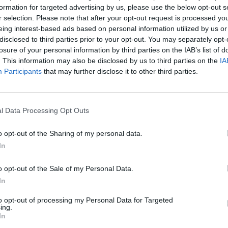
formation for targeted advertising by us, please use the below opt-out s
r selection. Please note that after your opt-out request is processed y
10
eing interest-based ads based on personal information utilized by us or
disclosed to third parties prior to your opt-out. You may separately opt-
 óriás BP az elmúlt közel négy év leggyengébb negyedé
losure of your personal information by third parties on the IAB’s list of
n. A nyersolaj árának visszaesése és a finomítói ma
. This information may also be disclosed by us to third parties on the
IA
ásolta a vállalat teljesítményét. Ennek ellenére a cég 
Participants
that may further disclose it to other third parties.
et vázol fel, hangsúlyozva az energiaipari átállásban r
elentette a Cnbc.
l Data Processing Opt Outs
t Day 2026Október 21-én jön a Portfolio Investment Day 2026, a
k a választ a befektetőket leginkább foglalkoztató kérdésekre. M
o opt-out of the Sharing of my personal data.
 következő évek nyertesei, mire számíthatunk a részvény-, kötvény
In
ogyan érdemes portfóliót építeni egy gyorsan változó...
o opt-out of the Sale of my Personal Data.
In
ASÓNK!
to opt-out of processing my Personal Data for Targeted
ing.
a portfolio.hu hírarchívumához tartozik, melynek olvasása előf
In
ötött.