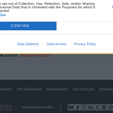
o opt-out of Collection, Use, Retention, Sale, and/or Sharing
övetkezőket tartalmazza:
ersonal Data that Is Unrelated with the Purposes for which it
lected.
 teljes cikkarchívum
Out
 BÉT elmúlt 2 év napon belüli
CONFIRM
Előfizetés
Data Deletion
Data Access
Privacy Policy
NK VAGY?
BEJELENTKEZÉS
latkozat
süti beállítások
adatvédelem
szerzői jogok
médiaaj
Itt keressen minket: