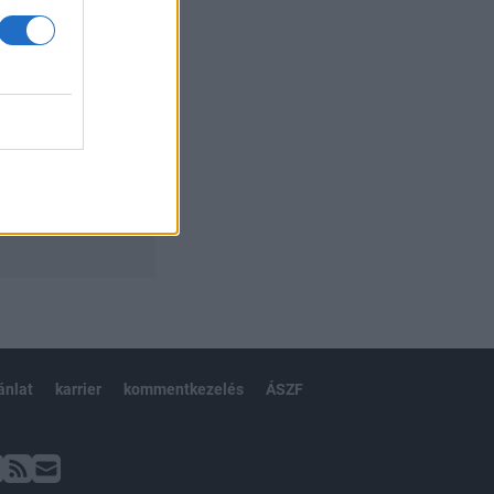
ánlat
karrier
kommentkezelés
ÁSZF