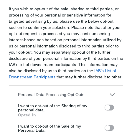
A hatóságok azonosították azt a férfit, akit Brian
If you wish to opt-out of the sale, sharing to third parties, or
Thompson, a UnitedHealth vezetőjének meggyilkolásával
processing of your personal or sensitive information for
targeted advertising by us, please use the below opt-out
gyanúsítanak. Eric Adams New York-i polgármester szerint
section to confirm your selection. Please note that after your
a nyomozás jelentős előrelépést ért el, és a gyanúsított
opt-out request is processed you may continue seeing
elfogása közel lehet. A háló egyre szűkül - nyilatkozta
interest-based ads based on personal information utilized by
Adams újságíróknak egy hétvégi rendezvényen. A
us or personal information disclosed to third parties prior to
polgármester hozzátette, hogy egyelőre...
your opt-out. You may separately opt-out of the further
disclosure of your personal information by third parties on the
IAB’s list of downstream participants. This information may
KEDVES OLVASÓNK!
also be disclosed by us to third parties on the
IAB’s List of
Downstream Participants
that may further disclose it to other
A keresett cikk a portfolio.hu hírarchívumához
third parties.
tartozik, melynek olvasása előfizetéses
regisztrációhoz kötött.
Personal Data Processing Opt Outs
Az előfizetés a következőket tartalmazza:
I want to opt-out of the Sharing of my
personal data.
Portfolio.hu teljes cikkarchívum
Opted In
Kötéslisták: BÉT elmúlt 2 év napon belüli
I want to opt-out of the Sale of my
kötéslistái
Personal Data.