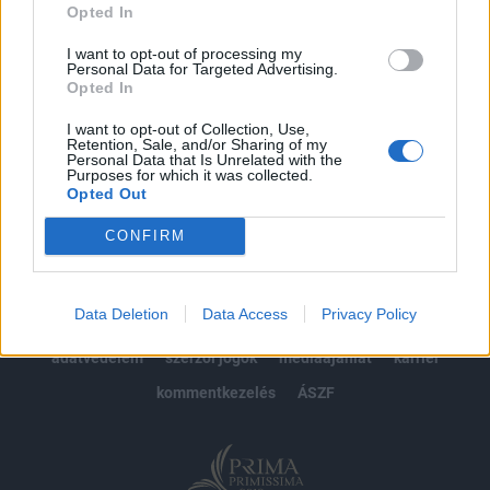
Opted In
Előfizetés
I want to opt-out of processing my
Personal Data for Targeted Advertising.
Opted In
MÁR ELŐFIZETŐNK VAGY?
BEJELENTKEZÉS
I want to opt-out of Collection, Use,
Retention, Sale, and/or Sharing of my
Personal Data that Is Unrelated with the
Purposes for which it was collected.
Opted Out
CONFIRM
© 2026 Portfolio
Data Deletion
Data Access
Privacy Policy
impresszum
jogi nyilatkozat
süti beállítások
adatvédelem
szerzői jogok
médiaajánlat
karrier
kommentkezelés
ÁSZF