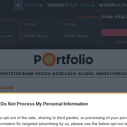
R/HUF
365,86
0,12%
USD/HUF
317,51
0,17%
BITCOIN
64 294
DUNA VÍZÁL
Mit jelent ez?
3. blokk
4. blokk
0 MW
0 MW
/ 500 MW
/ 500 MW
/ 500 MW
-144c
A Duna vízállása Paksnál -127 cm. A biztonsági határ -144 cm,
EFEKTETÉS
BANK
DEVIZA
GAZDASÁG
GLOBÁL
UNIÓS FORRÁ
TALOM
ta: ők lettek idén a leggazda
-
Do Not Process My Personal Information
k
to opt-out of the sale, sharing to third parties, or processing of your per
formation for targeted advertising by us, please use the below opt-out s