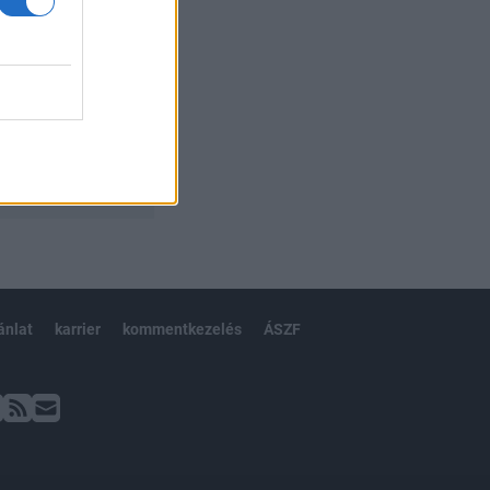
ánlat
karrier
kommentkezelés
ÁSZF