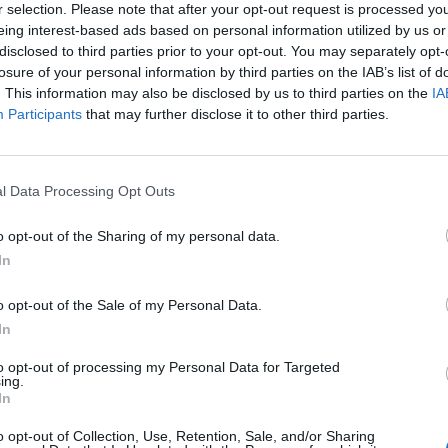
r selection. Please note that after your opt-out request is processed y
eing interest-based ads based on personal information utilized by us or
:14
disclosed to third parties prior to your opt-out. You may separately opt-
losure of your personal information by third parties on the IAB’s list of
őrinc lett a leggazdagabb magyar, akinek vagyona elé
. This information may also be disclosed by us to third parties on the
IA
- derül ki a Forbes listájából. A hazai listán először for
Participants
that may further disclose it to other third parties.
na meghaladja az 1000 milliárd forintot. Nézzük, ki hol 
 nőtt egy év alatt Mészáros Lőrinc vagyona, amiben nagy szere
l Data Processing Opt Outs
kedést hoztak az Opus Global papírjai. A cégcsoport privát ele
egy éve. A lista második helyére Csányi Sándor került, akinek be
o opt-out of the Sharing of my personal data.
ekeltségébe pedig olyan cégek tartoznak, mint...
In
o opt-out of the Sale of my Personal Data.
ASÓNK!
In
a portfolio.hu hírarchívumához tartozik, melynek olvasása előf
to opt-out of processing my Personal Data for Targeted
ötött.
ing.
In
övetkezőket tartalmazza:
o opt-out of Collection, Use, Retention, Sale, and/or Sharing
 teljes cikkarchívum