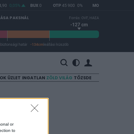
,90
0,05%
BUX
0
OTP
45 900
0%
MOL
4 692
1,12%
LÁSA PAKSNÁL
Forrás: OVF, HAEA
-127 cm
m
biztonsági határ
-134cm
leállási küszöb
 a leállási küszöb -134 cm.
SOK
ÜZLET
INGATLAN
ZÖLD VILÁG
TŐZSDE
gabb
sonal or
ection to