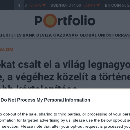
R/HUF
363,38
-0,56%
USD/HUF
314,00
-0,94%
BITCOIN
65 24
EFEKTETÉS
BANK
DEVIZA
GAZDASÁG
GLOBÁL
UNIÓS FORRÁ
TALOM
okat csalt el a világ legnagy
e, a végéhez közelít a törté
bb kártalanítása
-
Do Not Process My Personal Information
:03
to opt-out of the sale, sharing to third parties, or processing of your per
formation for targeted advertising by us, please use the below opt-out s
r selection. Please note that after your opt-out request is processed y
ságügyi Minisztérium (DoJ) bejelentette, hogy megkez