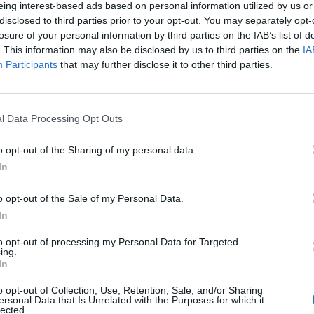
eing interest-based ads based on personal information utilized by us or
misjáték-csalás áldozatainak kártalanítására létrehozo
disclosed to third parties prior to your opt-out. You may separately opt-
A Madoff Victim Fund (MVF) eddig összesen 4,3 milliárd 
losure of your personal information by third parties on the IAB’s list of
 károsultnak, ami a veszteségek 94%-ának megtérülését
. This information may also be disclosed by us to third parties on the
IA
Participants
that may further disclose it to other third parties.
yamat 2025-ben zárul le - írta a BBC.
i történelem egyik legnagyobb csalásának áldozatai most újabb 
lnek. Ez az összeg az MVF által folyósított utolsó kör, amellyel 
l Data Processing Opt Outs
 4,3 milliárd dollárt. Richard C. Breeden, az MVF vezetője, aki ko
SEC) elnöke volt, így nyilatkozott:...
o opt-out of the Sharing of my personal data.
In
ASÓNK!
o opt-out of the Sale of my Personal Data.
In
a portfolio.hu hírarchívumához tartozik, melynek olvasása előf
ötött.
to opt-out of processing my Personal Data for Targeted
ing.
övetkezőket tartalmazza:
In
 teljes cikkarchívum
o opt-out of Collection, Use, Retention, Sale, and/or Sharing
 BÉT elmúlt 2 év napon belüli
ersonal Data that Is Unrelated with the Purposes for which it
lected.