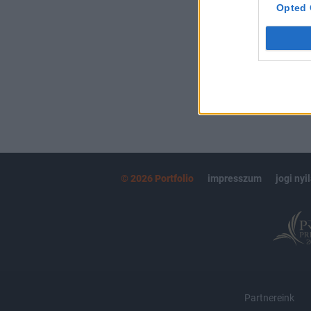
kötéslistái
Opted 
MÁR ELŐFIZETŐ
© 2026 Portfolio
impresszum
jogi nyi
Partnereink