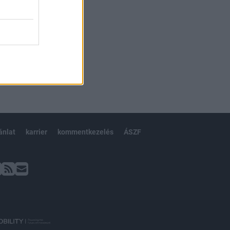
ánlat
karrier
kommentkezelés
ÁSZF