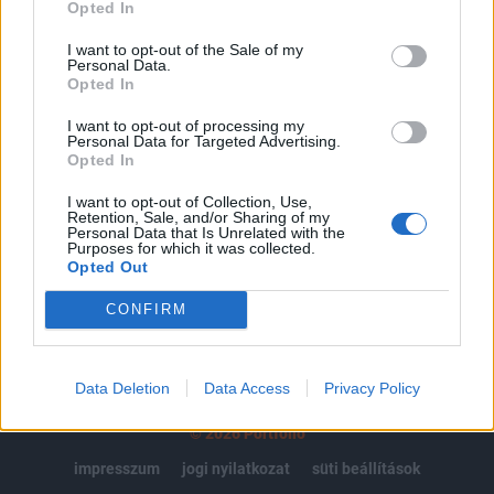
regisztrációhoz kötött.
Opted In
Az előfizetés a következőket tartalmazza:
I want to opt-out of the Sale of my
Personal Data.
Portfolio.hu teljes cikkarchívum
Opted In
Kötéslisták: BÉT elmúlt 2 év napon belüli
kötéslistái
I want to opt-out of processing my
Personal Data for Targeted Advertising.
Opted In
Előfizetés
I want to opt-out of Collection, Use,
Retention, Sale, and/or Sharing of my
Personal Data that Is Unrelated with the
Purposes for which it was collected.
MÁR ELŐFIZETŐNK VAGY?
BEJELENTKEZÉS
Opted Out
CONFIRM
Data Deletion
Data Access
Privacy Policy
© 2026 Portfolio
impresszum
jogi nyilatkozat
süti beállítások