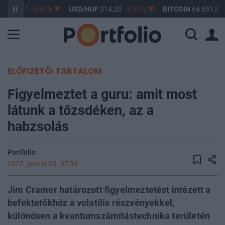
F
363,17
-0,61%
USD/HUF
314,20
-0,87%
BITCOIN
64 851,82
ELŐFIZETŐI TARTALOM
Figyelmeztet a guru: amit most
látunk a tőzsdéken, az a
habzsolás
Portfolio
2025. január 09. 07:34
Jim Cramer határozott figyelmeztetést intézett a
befektetőkhöz a volatilis részvényekkel,
különösen a kvantumszámítástechnika területén