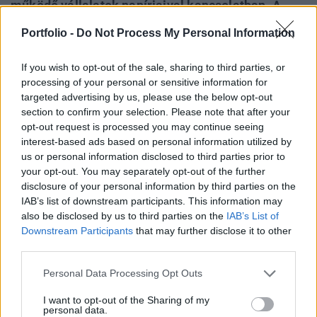
működő vállalatok papírjaival kapcsolatban. A
megmondóember hangsúlyozta a piaci
Portfolio -
Do Not Process My Personal Information
"habzsolás" veszélyeit, és óvatosságra intette a
befektetőket a túlzott kockázatvállalással
If you wish to opt-out of the sale, sharing to third parties, or
szemben - írta meg a Cnbc.
processing of your personal or sensitive information for
targeted advertising by us, please use the below opt-out
Lendületben a hazai vállalkozások 2026A magyar
section to confirm your selection. Please note that after your
gazdasági és finanszírozási környezet jelentős
opt-out request is processed you may continue seeing
interest-based ads based on personal information utilized by
átalakuláson megy keresztül, ismét az alkalmazkodás
us or personal information disclosed to third parties prior to
kényszere elé állítva a hazai gazdasági ökoszisztémát. Erre
your opt-out. You may separately opt-out of the further
reagálva a Portfolio új konferenciájának célja, hogy
disclosure of your personal information by third parties on the
gyakorlati útmutatást adjon a magyar vállalkozásoknak az
IAB’s list of downstream participants. This information may
előttük álló gazdasági és működési kihívások...
also be disclosed by us to third parties on the
IAB’s List of
Downstream Participants
that may further disclose it to other
third parties.
KEDVES OLVASÓNK!
Personal Data Processing Opt Outs
A keresett cikk a portfolio.hu hírarchívumához
I want to opt-out of the Sharing of my
tartozik, melynek olvasása előfizetéses
personal data.