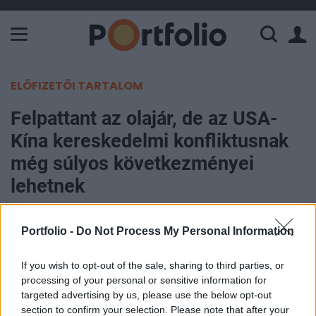
A Paksi Atomerőmű összteljesítménye 226 MW. A Duna vízállá
ELŐFIZETŐI TARTALOM
Felpattant az olajár, de az USA-
Kína kereskedelmi konfliktusnak
még súlyos következményei
lehetnek
Portfolio
Portfolio -
Do Not Process My Personal Information
2025. április 08. 08:22
If you wish to opt-out of the sale, sharing to third parties, or
Az olajárak több mint 1 százalékkal emelkedtek
processing of your personal or sensitive information for
kedden, visszapattanva a tegnapi jelentős eladási
targeted advertising by us, please use the below opt-out
section to confirm your selection. Please note that after your
hullám után, amely közel négyéves mélypontra