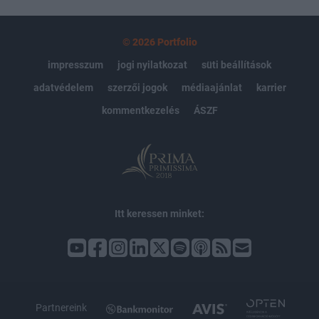
© 2026 Portfolio
impresszum
jogi nyilatkozat
süti beállítások
adatvédelem
szerzői jogok
médiaajánlat
karrier
kommentkezelés
ÁSZF
Itt keressen minket:
Partnereink