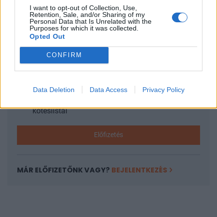
I want to opt-out of Collection, Use,
KEDVES OLVASÓNK!
Retention, Sale, and/or Sharing of my
Personal Data that Is Unrelated with the
Purposes for which it was collected.
A keresett cikk a portfolio.hu hírarchívumához
Opted Out
tartozik, melynek olvasása előfizetéses
CONFIRM
regisztrációhoz kötött.
Az előfizetés a következőket tartalmazza:
Portfolio.hu teljes cikkarchívum
Data Deletion
Data Access
Privacy Policy
Kötéslisták: BÉT elmúlt 2 év napon belüli
kötéslistái
Előfizetés
MÁR ELŐFIZETŐNK VAGY?
BEJELENTKEZÉS