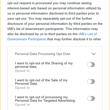
opt-out request is processed you may continue seeing
küldte az árfolyamokat az amerikai vámok miatti
interest-based ads based on personal information utilized by
aggodalmak következtében. Május 8-án lesz a
us or personal information disclosed to third parties prior to
Portfolio Investment Day 2025 befektetési
your opt-out. You may separately opt-out of the further
disclosure of your personal information by third parties on the
konferenciánk, ahol profi szakemberek osztják
IAB’s list of downstream participants. This information may
meg befektetési ötleteiket, legyen szó a
also be disclosed by us to third parties on the
IAB’s List of
részvény-, állampapír-, nyersanyag-, kripto-,
Downstream Participants
that may further disclose it to other
ingatlan- vagy műtárgypiacról. Most érdemes
third parties.
jelentkezni! Információ és jelentkezés
Personal Data Processing Opt Outs
Nyugat-magyarországi Economic Forum 2026Október 15-
I want to opt-out of the Sharing of my
én jön a Nyugat-magyarországi Economic Forum, ami
personal data.
Opted In
magas szintű szakmai párbeszédet és értékes üzleti
kapcsolatokat kínál a régiós növekedés érdekében.
I want to opt-out of the Sale of my
Personal Data.
Részletek a linken.Információ és jelentkezésA Brent
Opted In
nyersolaj határidős jegyzése ma 1,1 százalékkal, míg az
amerikai West Texas Intermediate (WTI) nyersolaj ára 1,2
I want to opt-out of processing my
Personal Data for Targeted Advertising.
százalékkal...
Opted In