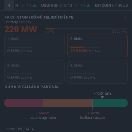
UF
362,24
0,14%
USD/HUF
313,43
0,11%
BITCOIN
64 495,33
PAKSI ATOMERŐMŰ TELJESÍTMÉNYE
Összteljesítmény
226 MW
0 MW
2000 MW
1. blokk
2. blokk
0 MW
226 MW
/ 500 MW
/ 500 MW
3. blokk
4. blokk
0 MW
0 MW
/ 500 MW
/ 500 MW
DUNA VÍZÁLLÁSA PAKSNÁL
-132 cm
-144cm
-134cm
biztonsági határ
leállási küszöb
Forrás: OVF, HAEA