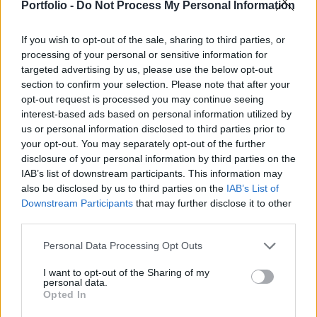
bizonytalanság és a kereskedelmi feszültségek
Portfolio -
Do Not Process My Personal Information
negatív hatással vannak a piacokra.
If you wish to opt-out of the sale, sharing to third parties, or
Portfolio Investment Day 2026Október 21-én jön a Portfolio
processing of your personal or sensitive information for
targeted advertising by us, please use the below opt-out
Investment Day 2026, ahol a piac vezető szakértőivel
section to confirm your selection. Please note that after your
keressük a választ a befektetőket leginkább foglalkoztató
opt-out request is processed you may continue seeing
kérdésekre. Meddig tarthat az AI-rali, kik lehetnek a
interest-based ads based on personal information utilized by
következő évek nyertesei, mire számíthatunk a részvény-,
us or personal information disclosed to third parties prior to
kötvény-, nyersanyag- és kriptopiacokon, és hogyan
your opt-out. You may separately opt-out of the further
érdemes portfóliót építeni egy gyorsan változó...
disclosure of your personal information by third parties on the
IAB’s list of downstream participants. This information may
also be disclosed by us to third parties on the
IAB’s List of
KEDVES OLVASÓNK!
Downstream Participants
that may further disclose it to other
third parties.
A keresett cikk a portfolio.hu hírarchívumához
tartozik, melynek olvasása előfizetéses
Personal Data Processing Opt Outs
regisztrációhoz kötött.
I want to opt-out of the Sharing of my
personal data.
Az előfizetés a következőket tartalmazza:
Opted In
Portfolio.hu teljes cikkarchívum