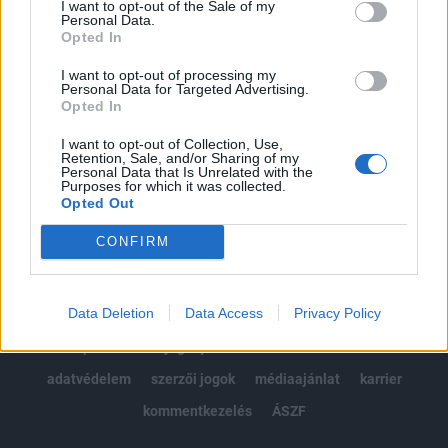
I want to opt-out of the Sale of my
Kötéslisták: BÉT elmúlt 2 év napon belüli
Personal Data.
kötéslistái
Opted In
I want to opt-out of processing my
Előfizetés
Personal Data for Targeted Advertising.
Opted In
I want to opt-out of Collection, Use,
MÁR ELŐFIZETŐNK VAGY?
BEJELENTKEZÉS
Retention, Sale, and/or Sharing of my
Personal Data that Is Unrelated with the
Purposes for which it was collected.
Opted Out
CONFIRM
Data Deletion
Data Access
Privacy Policy
© 2026 Portfolio
impresszum
jogi nyilatkozat
süti beállítások
adatvédelem
szerzői jogok
médiaajánlat
karrier
kommentkezelés
ÁSZF