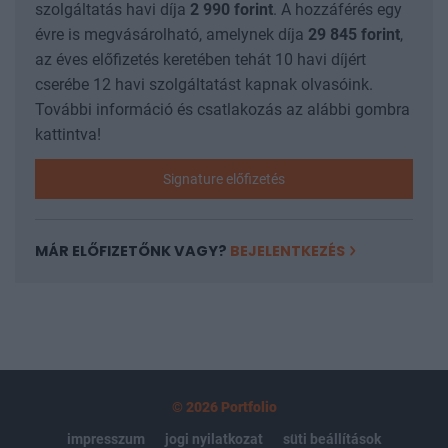
szolgáltatás havi díja
2 990
forint
. A hozzáférés egy
évre is megvásárolható, amelynek díja
29 845
forint
,
az éves előfizetés keretében tehát 10 havi díjért
cserébe 12 havi szolgáltatást kapnak olvasóink.
További információ és csatlakozás az alábbi gombra
kattintva!
Signature előfizetés
MÁR ELŐFIZETŐNK VAGY?
BEJELENTKEZÉS
© 2026 Portfolio
impresszum
jogi nyilatkozat
süti beállítások