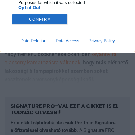
Purposes for which it was collected.
Opted Out
CONFIRM
Mihez kezdenek a magyarok az
átárazódott állampapírokkal?
Data Deletion
Data Access
Privacy Policy
A Prémium Magyar Állampapírok a kamatbázisuk
nagymértékű csökkenése okán idén
olyannyira
alacsony kamatozásra váltanak
, hogy
más elérhető
lakossági állampapírokkal szemben sokat
veszítenek a versenyképességükből.
SIGNATURE PRO-VAL EZT A CIKKET IS EL
TUDNÁD OLVASNI!
Ez a cikk folytatódik, de csak Portfolio Signature
előfizetéssel olvasható tovább.
A Signature PRO