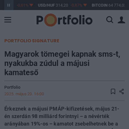
363,17
-0,61%
USD/HUF
314,20
-0,87%
BITCOIN
64 774,03
-
PORTFOLIO SIGNATURE
Magyarok tömegei kapnak sms-t,
nyakukba zúdul a májusi
kamateső
Portfolio
2025. május 20. 16:00
Érkeznek a májusi PMÁP-kifizetések, május 21-
én szerdán 98 milliárd forintnyi – a névérték
arányában 19%-os – kamatot zsebelhetnek be a