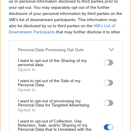
csökken: az eddigi 18,6%-os kamatszint helyett
us or personal information disclosed to third parties prior to
your opt-out. You may separately opt-out of the further
mostantól egy éven keresztül 4,7% éves nyereséget
disclosure of your personal information by third parties on the
biztosít majd.
Ennek oka, hogy a kamatfordulóval
IAB’s list of downstream participants. This information may
változik a papír kamatbázisa: eddig a 2023-as éves
also be disclosed by us to third parties on the
IAB’s List of
Downstream Participants
that may further disclose it to other
átlagos infláció (17,6%) felett fizetett 1 százalékpont
third parties.
kamatprémiumot, a következő egy évben pedig a
Personal Data Processing Opt Outs
2024-es átlagos inflációnál (3,7%) lesz 1
százalékponttal magasabb a kamata.
I want to opt-out of the Sharing of my
personal data.
Opted In
I want to opt-out of the Sale of my
Personal Data.
Opted In
I want to opt-out of processing my
Personal Data for Targeted Advertising.
Opted In
I want to opt-out of Collection, Use,
Retention, Sale, and/or Sharing of my
Personal Data that Is Unrelated with the