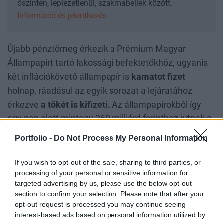
őszintén, leplezetlenül, szakmabeliek között.
Információ és jelentkezés
Újabb pénztömeg érkezik a Prémium Magyar
Állampapírt tartó lakossági befektetőkhöz, ugyanis
két inflációkövető állampapír is
kamatot fizet
holnap, ráadásul az egyik sorozat a lejáratához
érkezve
a tőkét is kifizeti.
Az állampapírokból így
egy nap alatt mintegy 260 milliárd forinthoz jutnak a
háztartások.
Portfolio -
Do Not Process My Personal Information
A
2025/J
sorozat kifizeti az utolsó, 19%-os
If you wish to opt-out of the sale, sharing to third parties, or
kamatát, egyúttal a teljes tőkét is.
processing of your personal or sensitive information for
targeted advertising by us, please use the below opt-out
A
2031/I
sorozat kifizeti a 18,6%-os kamatát.
section to confirm your selection. Please note that after your
opt-out request is processed you may continue seeing
A nem lejáró lakossági kötvény kamata jelentősen
interest-based ads based on personal information utilized by