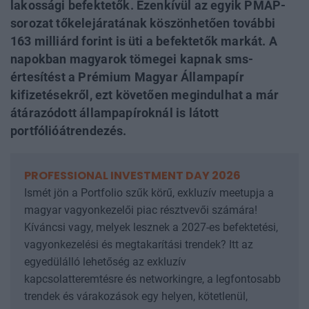
lakossági befektetők. Ezenkívül az egyik PMÁP-
sorozat tőkelejáratának köszönhetően további
163 milliárd forint is üti a befektetők markát. A
napokban magyarok tömegei kapnak sms-
értesítést a Prémium Magyar Állampapír
kifizetésekről, ezt követően megindulhat a már
átárazódott állampapíroknál is látott
portfólióátrendezés.
PROFESSIONAL INVESTMENT DAY 2026
Ismét jön a Portfolio szűk körű, exkluzív meetupja a
magyar vagyonkezelői piac résztvevői számára!
Kíváncsi vagy, melyek lesznek a 2027-es befektetési,
vagyonkezelési és megtakarítási trendek? Itt az
egyedülálló lehetőség az exkluzív
kapcsolatteremtésre és networkingre, a legfontosabb
trendek és várakozások egy helyen, kötetlenül,