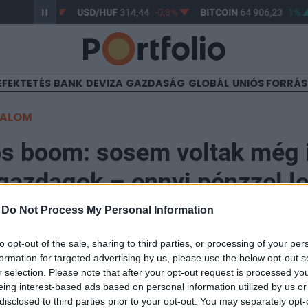
3,43
-0,54%
USD/HUF
314,44
-0,8%
BITCOIN
64 906,23
1%
EFEKTETÉS
BANK
DEVIZA
GAZDASÁG
GLOBÁL
UNIÓS FORRÁ
TALOM
s boom: sosem voltak még 
gazdagok – ennyi pénzzel l
i a klubba
-
Do Not Process My Personal Information
to opt-out of the sale, sharing to third parties, or processing of your per
formation for targeted advertising by us, please use the below opt-out s
r selection. Please note that after your opt-out request is processed y
eing interest-based ads based on personal information utilized by us or
disclosed to third parties prior to your opt-out. You may separately opt-
elkedett a dollármilliomosok száma világszerte, már 2