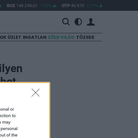
BUX
148 249,61
1,15%
OTP
46 870
2,11%
MOL
4 650
0,2
SOK
ÜZLET
INGATLAN
ZÖLD VILÁG
TŐZSDE
ilyen
ehet
sonal or
ection to
ou may
 personal
out of the
3,4 millió fő