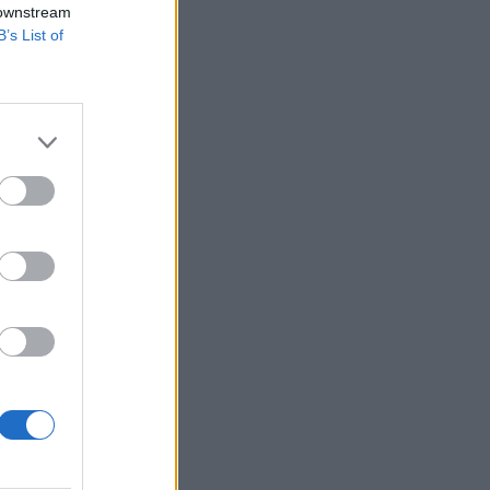
 downstream
B’s List of
hol a piac vezető
eddig tarthat az AI-
-, nyersanyag- és
izetéses