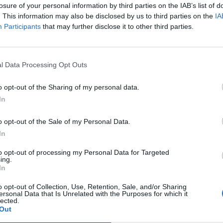
losure of your personal information by third parties on the IAB’s list of
ra vagyonnal – számolt be a Bloomberg.
. This information may also be disclosed by us to third parties on the
IA
Participants
that may further disclose it to other third parties.
t Day 2026Október 21-én jön a Portfolio Investment Day 2026, a
k a választ a befektetőket leginkább foglalkoztató kérdésekre. M
 következő évek nyertesei, mire számíthatunk a részvény-, kötvény
l Data Processing Opt Outs
ogyan érdemes portfóliót építeni egy gyorsan változó...
o opt-out of the Sharing of my personal data.
ASÓNK!
In
a portfolio.hu hírarchívumához tartozik, melynek olvasása előf
o opt-out of the Sale of my Personal Data.
ötött.
In
övetkezőket tartalmazza:
to opt-out of processing my Personal Data for Targeted
ing.
 teljes cikkarchívum
In
 BÉT elmúlt 2 év napon belüli
o opt-out of Collection, Use, Retention, Sale, and/or Sharing
ersonal Data that Is Unrelated with the Purposes for which it
lected.
Out
Előfizetés