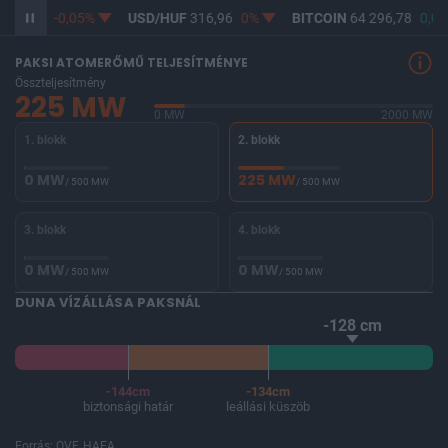
365,23
-0,05%
USD/HUF
316,96
0%
BITCOIN
64 296,78
0,05
PAKSI ATOMERŐMŰ TELJESÍTMÉNYE
Összteljesítmény
225 MW
0 MW
2000 MW
1. blokk
2. blokk
0 MW
225 MW
/ 500 MW
/ 500 MW
3. blokk
4. blokk
0 MW
0 MW
/ 500 MW
/ 500 MW
DUNA VÍZÁLLÁSA PAKSNÁL
-128 cm
-144cm
-134cm
biztonsági határ
leállási küszöb
Forrás: OVF, HAEA