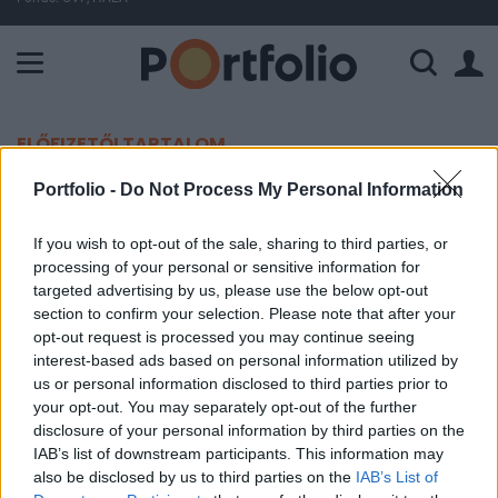
A Paksi Atomerőmű összteljesítménye 225 MW. A Duna vízállá
ELŐFIZETŐI TARTALOM
Saját részvényeket vásárolt a
Portfolio -
Do Not Process My Personal Information
Magyar Telekom
If you wish to opt-out of the sale, sharing to third parties, or
processing of your personal or sensitive information for
Portfolio
targeted advertising by us, please use the below opt-out
section to confirm your selection. Please note that after your
2025. június 11. 08:49
opt-out request is processed you may continue seeing
interest-based ads based on personal information utilized by
Tovább vette saját részvényeit a Magyar Telekom
us or personal information disclosed to third parties prior to
a Budapesti Értéktőzsdén.
your opt-out. You may separately opt-out of the further
disclosure of your personal information by third parties on the
Portfolio Investment Day 2026Október 21-én jön a Portfolio
IAB’s list of downstream participants. This information may
Investment Day 2026, ahol a piac vezető szakértőivel
also be disclosed by us to third parties on the
IAB’s List of