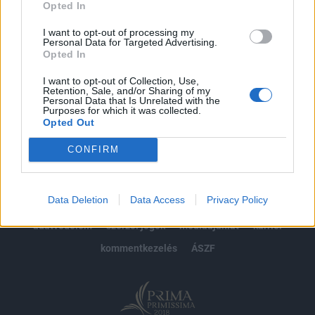
Opted In
Előfizetés
I want to opt-out of processing my
Personal Data for Targeted Advertising.
Opted In
MÁR ELŐFIZETŐNK VAGY?
BEJELENTKEZÉS
I want to opt-out of Collection, Use,
Retention, Sale, and/or Sharing of my
Personal Data that Is Unrelated with the
Purposes for which it was collected.
Opted Out
CONFIRM
© 2026 Portfolio
Data Deletion
Data Access
Privacy Policy
impresszum
jogi nyilatkozat
süti beállítások
adatvédelem
szerzői jogok
médiaajánlat
karrier
kommentkezelés
ÁSZF