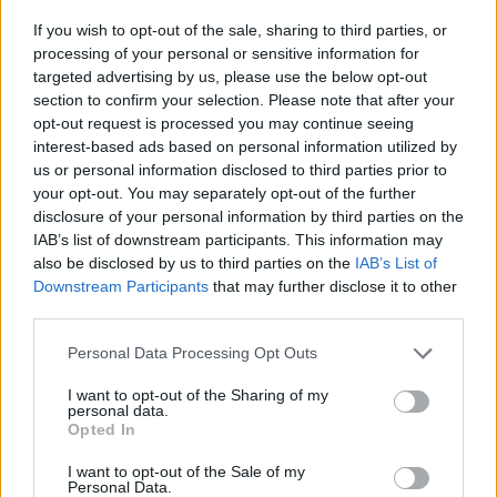
Portfolio Investment Day 2026Október 21-én jön a Portfolio
If you wish to opt-out of the sale, sharing to third parties, or
Investment Day 2026, ahol a piac vezető szakértőivel
processing of your personal or sensitive information for
keressük a választ a befektetőket leginkább foglalkoztató
targeted advertising by us, please use the below opt-out
section to confirm your selection. Please note that after your
kérdésekre. Meddig tarthat az AI-rali, kik lehetnek a
opt-out request is processed you may continue seeing
következő évek nyertesei, mire számíthatunk a részvény-,
interest-based ads based on personal information utilized by
kötvény-, nyersanyag- és kriptopiacokon, és hogyan
us or personal information disclosed to third parties prior to
érdemes portfóliót építeni egy gyorsan változó...
your opt-out. You may separately opt-out of the further
disclosure of your personal information by third parties on the
IAB’s list of downstream participants. This information may
KEDVES OLVASÓNK!
also be disclosed by us to third parties on the
IAB’s List of
Downstream Participants
that may further disclose it to other
A keresett cikk a portfolio.hu hírarchívumához
third parties.
tartozik, melynek olvasása előfizetéses
regisztrációhoz kötött.
Personal Data Processing Opt Outs
Az előfizetés a következőket tartalmazza:
I want to opt-out of the Sharing of my
personal data.
Portfolio.hu teljes cikkarchívum
Opted In
Kötéslisták: BÉT elmúlt 2 év napon belüli
I want to opt-out of the Sale of my
kötéslistái
Personal Data.