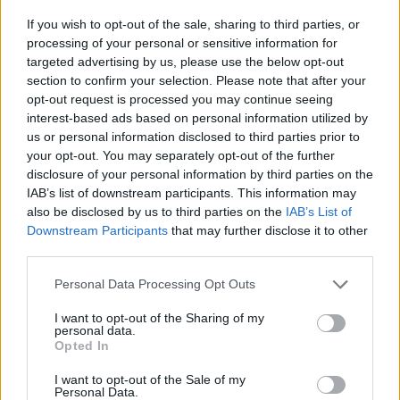
befektetők aránya, akik túlértékeltnek tartják az
If you wish to opt-out of the sale, sharing to third parties, or
amerikai részvényeket – írja a Bloomberg.
processing of your personal or sensitive information for
targeted advertising by us, please use the below opt-out
A Bank of America Corp. havi felmérése szerint a
section to confirm your selection. Please note that after your
befektetési alapkezelők rekordmagas aránya véli úgy, hogy
opt-out request is processed you may continue seeing
az amerikai részvények túlértékeltek az áprilisi mélypontok
interest-based ads based on personal information utilized by
óta tartó erőteljes ralinak köszönhetően. A résztvevők
us or personal information disclosed to third parties prior to
your opt-out. You may separately opt-out of the further
mintegy 91%-a úgy véli, hogy az amerikai részvények túl
disclosure of your personal information by third parties on the
drágák, ami a 2001-ig visszamenő adatok alapján a
IAB’s list of downstream participants. This information may
legmagasabb arány. Bár a globális részvényekbe...
also be disclosed by us to third parties on the
IAB’s List of
Downstream Participants
that may further disclose it to other
third parties.
KEDVES OLVASÓNK!
Personal Data Processing Opt Outs
A keresett cikk a portfolio.hu hírarchívumához
tartozik, melynek olvasása előfizetéses
I want to opt-out of the Sharing of my
personal data.
regisztrációhoz kötött.
Opted In
Az előfizetés a következőket tartalmazza:
I want to opt-out of the Sale of my
Portfolio.hu teljes cikkarchívum
Personal Data.