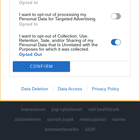
Opted In
Kötéslisták: BÉT elmúlt 2 év napon belüli
kötéslistái
I want to opt-out of processing my
Personal Data for Targeted Advertising.
Opted In
Előfizetés
I want to opt-out of Collection, Use,
Retention, Sale, and/or Sharing of my
Personal Data that Is Unrelated with the
Purposes for which it was collected.
MÁR ELŐFIZETŐNK VAGY?
BEJELENTKEZÉS
Opted Out
CONFIRM
Data Deletion
Data Access
Privacy Policy
© 2026 Portfolio
impresszum
jogi nyilatkozat
süti beállítások
adatvédelem
szerzői jogok
médiaajánlat
karrier
kommentkezelés
ÁSZF