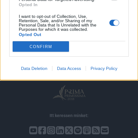
Opted In
I want to opt-out of Collection, Use,
Retention, Sale, and/or Sharing of my
Personal Data that Is Unrelated with the
Purposes for which it was collected.
Opted Out
© 2026 Portfolio
CONFIRM
impresszum
jogi nyilatkozat
süti beállítások
adatvédelem
szerzői jogok
médiaajánlat
karrier
Data Deletion
Data Access
Privacy Policy
kommentkezelés
ÁSZF
Itt keressen minket: