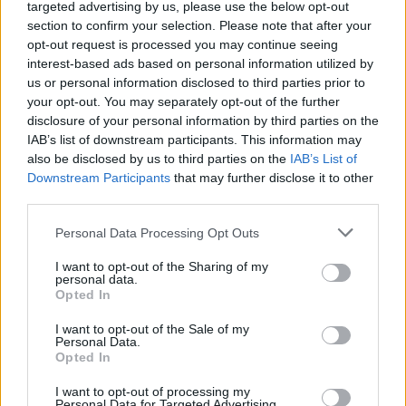
targeted advertising by us, please use the below opt-out
maximális szinten lett meghatározva. Az Axon M 3 éves
section to confirm your selection. Please note that after your
változó kamatozású kötvény, kamata...
opt-out request is processed you may continue seeing
interest-based ads based on personal information utilized by
us or personal information disclosed to third parties prior to
KEDVES OLVASÓNK!
your opt-out. You may separately opt-out of the further
disclosure of your personal information by third parties on the
A keresett cikk a portfolio.hu hírarchívumához
IAB’s list of downstream participants. This information may
tartozik, melynek olvasása előfizetéses
also be disclosed by us to third parties on the
IAB’s List of
regisztrációhoz kötött.
Downstream Participants
that may further disclose it to other
third parties.
Az előfizetés a következőket tartalmazza:
Portfolio.hu teljes cikkarchívum
Personal Data Processing Opt Outs
Kötéslisták: BÉT elmúlt 2 év napon belüli
I want to opt-out of the Sharing of my
kötéslistái
personal data.
Opted In
Előfizetés
I want to opt-out of the Sale of my
Personal Data.
Opted In
MÁR ELŐFIZETŐNK VAGY?
BEJELENTKEZÉS
I want to opt-out of processing my
Personal Data for Targeted Advertising.