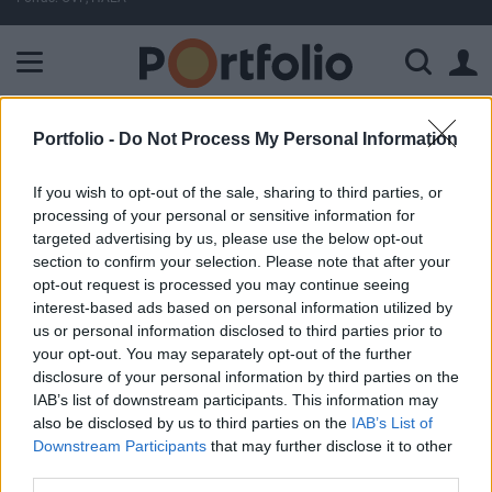
A Paksi Atomerőmű összteljesítménye 224 MW. A Duna vízállá
ELŐFIZETŐI TARTALOM
Portfolio -
Do Not Process My Personal Information
A 2004/T2 jelű Kincstári
If you wish to opt-out of the sale, sharing to third parties, or
processing of your personal or sensitive information for
Takarékkötvény jegyzési
targeted advertising by us, please use the below opt-out
árfolyama
section to confirm your selection. Please note that after your
opt-out request is processed you may continue seeing
interest-based ads based on personal information utilized by
Portfolio
us or personal information disclosed to third parties prior to
2001. február 02. 07:34
your opt-out. You may separately opt-out of the further
disclosure of your personal information by third parties on the
A 2001. február 5-től február 9.-ig jegyzésre meghirdetet
IAB’s list of downstream participants. This information may
also be disclosed by us to third parties on the
IAB’s List of
2004/T2 jelű Kincstári Takarékkötvény jegyzési árfolyama:
Downstream Participants
that may further disclose it to other
100.60%, a lejáratkori elérhető éves hozama: 8.66%A jelen
third parties.
írás nem minősül befektetési tanácsadásnak vagy