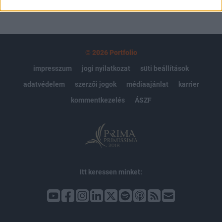
© 2026 Portfolio
impresszum
jogi nyilatkozat
süti beállítások
adatvédelem
szerzői jogok
médiaajánlat
karrier
kommentkezelés
ÁSZF
Itt keressen minket: