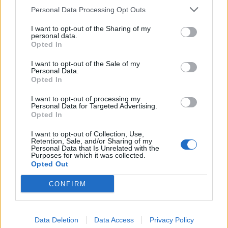
befektetési ajánlásnak. Részletes jogi információ
Personal Data Processing Opt Outs
I want to opt-out of the Sharing of my
personal data.
KEDVES OLVASÓNK!
Opted In
A keresett cikk a portfolio.hu hírarchívumához
I want to opt-out of the Sale of my
tartozik, melynek olvasása előfizetéses
Personal Data.
Opted In
regisztrációhoz kötött.
I want to opt-out of processing my
Az előfizetés a következőket tartalmazza:
Personal Data for Targeted Advertising.
Portfolio.hu teljes cikkarchívum
Opted In
Kötéslisták: BÉT elmúlt 2 év napon belüli
I want to opt-out of Collection, Use,
kötéslistái
Retention, Sale, and/or Sharing of my
Personal Data that Is Unrelated with the
Purposes for which it was collected.
Opted Out
Előfizetés
CONFIRM
MÁR ELŐFIZETŐNK VAGY?
BEJELENTKEZÉS
Data Deletion
Data Access
Privacy Policy