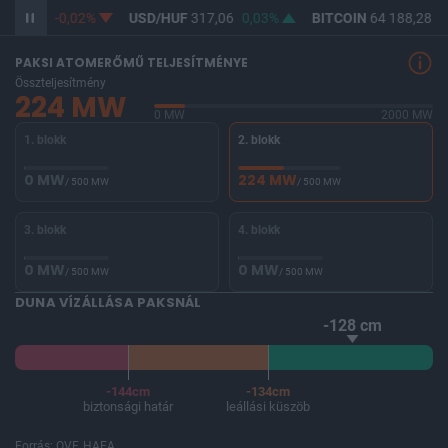
365,33
-0,02%
USD/HUF
317,06
0,03%
BITCOIN
64 188,28
-
PAKSI ATOMERŐMŰ TELJESÍTMÉNYE
Összteljesítmény
224 MW
0 MW
2000 MW
1. blokk
2. blokk
0 MW
224 MW
/ 500 MW
/ 500 MW
3. blokk
4. blokk
0 MW
0 MW
/ 500 MW
/ 500 MW
DUNA VÍZÁLLÁSA PAKSNÁL
-128 cm
-144cm
-134cm
biztonsági határ
leállási küszöb
Forrás: OVF, HAEA