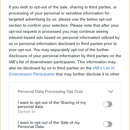
Az export versenyképességének megőrzése mind az
If you wish to opt-out of the sale, sharing to third parties, or
európai, mind a japán gazdaság számára alapvető
processing of your personal or sensitive information for
fontosságú a gazdasági növekedés feltételeinek
targeted advertising by us, please use the below opt-out
megteremtése érdekében. Az USA a gazdasági növekedés
section to confirm your selection. Please note that after your
opt-out request is processed you may continue seeing
lassulása ellenére is a legfontosabb exportpiacok között
interest-based ads based on personal information utilized by
van mindkét gazdasági egység számára. A dollár hirtelen
us or personal information disclosed to third parties prior to
gyengülése jóval megdrágítaná az európai és japán...
your opt-out. You may separately opt-out of the further
disclosure of your personal information by third parties on the
IAB’s list of downstream participants. This information may
KEDVES OLVASÓNK!
also be disclosed by us to third parties on the
IAB’s List of
Downstream Participants
that may further disclose it to other
A keresett cikk a portfolio.hu hírarchívumához
third parties.
tartozik, melynek olvasása előfizetéses
regisztrációhoz kötött.
Personal Data Processing Opt Outs
Az előfizetés a következőket tartalmazza:
I want to opt-out of the Sharing of my
personal data.
Portfolio.hu teljes cikkarchívum
Opted In
Kötéslisták: BÉT elmúlt 2 év napon belüli
kötéslistái
I want to opt-out of the Sale of my
Personal Data.