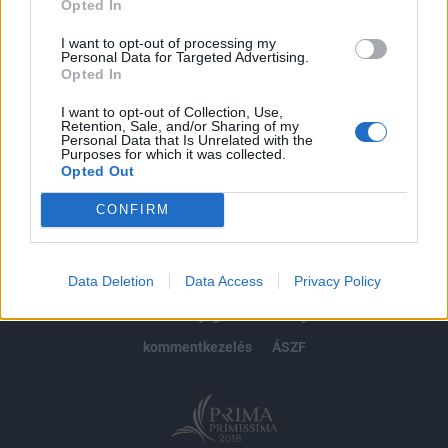
Opted In
Előfizetés
I want to opt-out of processing my
Personal Data for Targeted Advertising.
Opted In
MÁR ELŐFIZETŐNK VAGY?
BEJELENTKEZÉS
I want to opt-out of Collection, Use,
Retention, Sale, and/or Sharing of my
Personal Data that Is Unrelated with the
Purposes for which it was collected.
Opted Out
CONFIRM
© 2026 Portfolio
Data Deletion
Data Access
Privacy Policy
impresszum
jogi nyilatkozat
süti beállítások
adatvédelem
szerzői jogok
médiaajánlat
karrier
kommentkezelés
ÁSZF