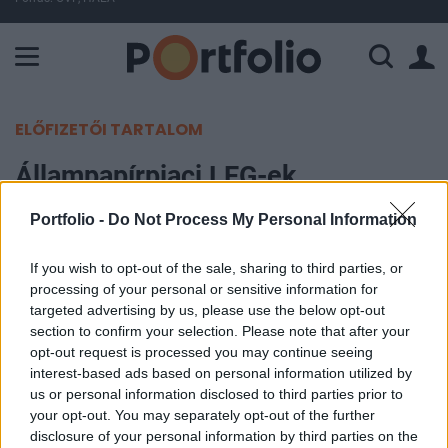
A Paksi Atomerőmű összteljesítménye 226 MW. A Duna vízállá
ELŐFIZETŐI TARTALOM
Állampapírpiaci LEG-ek
Portfolio -
Do Not Process My Personal Information
Portfolio
2002. január 24. 08:11
If you wish to opt-out of the sale, sharing to third parties, or
processing of your personal or sensitive information for
Kiosztották az állampapírpiaci LEG-ek díjait
targeted advertising by us, please use the below opt-out
tegnap az ÁKK vezetői. A díjak átadása előtt Búzás
section to confirm your selection. Please note that after your
opt-out request is processed you may continue seeing
Ferenc, az ÁKK üzleti vezérigazgató-helyettese
interest-based ads based on personal information utilized by
összefoglalta a 2001. év legfontosabb eseményeit
us or personal information disclosed to third parties prior to
és tájékoztatott az elsődleges forgalmazói
your opt-out. You may separately opt-out of the further
rendszer tavalyi évi állampapírpiaci
disclosure of your personal information by third parties on the