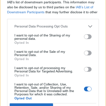
tevékenységéről.
IAB’s list of downstream participants. This information may
also be disclosed by us to third parties on the
IAB’s List of
Downstream Participants
that may further disclose it to other
2001-ben 3,414 mrd Ft értékű állampapír került eladásra,
third parties.
melynek 84%-át az elsődleges forgalmazók vásárolták meg
a kibocsátótól. A Kincstári fiókhálózat és a Posta
Personal Data Processing Opt Outs
forgalmazása 16%-os részesedést ért el. A nettó értékesítés
756 mrd Ft-ot tett ki. A 2001 végén az elsődleges
I want to opt-out of the Sharing of my
personal data.
forgalmazói kör 12 tagból állt, mely 2002. január 1-vel 13-
Opted In
ra bővült a Magyar Külkereskedelmi...
I want to opt-out of the Sale of my
Personal Data.
Opted In
KEDVES OLVASÓNK!
I want to opt-out of processing my
A keresett cikk a portfolio.hu hírarchívumához
Personal Data for Targeted Advertising.
Opted In
tartozik, melynek olvasása előfizetéses
regisztrációhoz kötött.
I want to opt-out of Collection, Use,
Retention, Sale, and/or Sharing of my
Personal Data that Is Unrelated with the
Az előfizetés a következőket tartalmazza:
Purposes for which it was collected.
Portfolio.hu teljes cikkarchívum
Opted Out
Kötéslisták: BÉT elmúlt 2 év napon belüli