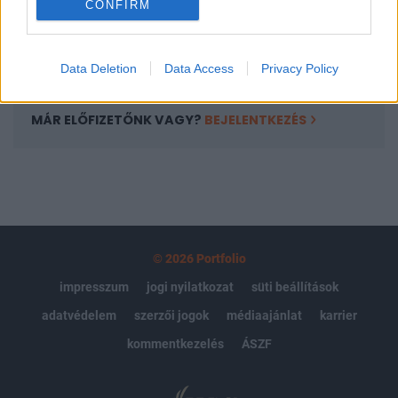
CONFIRM
kötéslistái
Előfizetés
Data Deletion
Data Access
Privacy Policy
MÁR ELŐFIZETŐNK VAGY?
BEJELENTKEZÉS
© 2026 Portfolio
impresszum
jogi nyilatkozat
süti beállítások
adatvédelem
szerzői jogok
médiaajánlat
karrier
kommentkezelés
ÁSZF