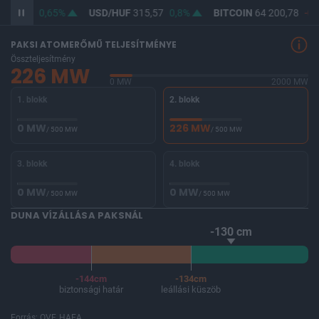
364,09
0,65%
USD/HUF
315,57
0,8%
BITCOIN
64 200,78
-0,
PAKSI ATOMERŐMŰ TELJESÍTMÉNYE
Összteljesítmény
226 MW
0 MW
2000 MW
1. blokk
2. blokk
0 MW
226 MW
/ 500 MW
/ 500 MW
3. blokk
4. blokk
0 MW
0 MW
/ 500 MW
/ 500 MW
DUNA VÍZÁLLÁSA PAKSNÁL
-130 cm
-144cm
-134cm
biztonsági határ
leállási küszöb
Forrás: OVF, HAEA