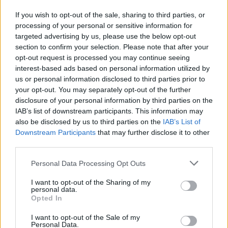
2002. május 15-én új terméktípussal bővül a Budapesti
Értéktőzsde határidős piaci termékpalettája. Piaci igényre
If you wish to opt-out of the sale, sharing to third parties, or
válaszolva indítja el a BÉT keresztkontraktusok
processing of your personal or sensitive information for
kereskedését, melynek keretében világ 5 legfontosabb
targeted advertising by us, please use the below opt-out
section to confirm your selection. Please note that after your
devizaneme között nyitható, összesen 10
opt-out request is processed you may continue seeing
keresztkontraktus bevezetésére kerül sor, melyek
interest-based ads based on personal information utilized by
alaptermékeit az EURO/USD, EURO/JPY, EURO/CHF,
us or personal information disclosed to third parties prior to
EURO/GBP, USD/JPY, USD/CHF...
your opt-out. You may separately opt-out of the further
disclosure of your personal information by third parties on the
IAB’s list of downstream participants. This information may
KEDVES OLVASÓNK!
also be disclosed by us to third parties on the
IAB’s List of
Downstream Participants
that may further disclose it to other
A keresett cikk a portfolio.hu hírarchívumához
third parties.
tartozik, melynek olvasása előfizetéses
regisztrációhoz kötött.
Personal Data Processing Opt Outs
Az előfizetés a következőket tartalmazza:
I want to opt-out of the Sharing of my
personal data.
Portfolio.hu teljes cikkarchívum
Opted In
Kötéslisták: BÉT elmúlt 2 év napon belüli
I want to opt-out of the Sale of my
kötéslistái
Personal Data.