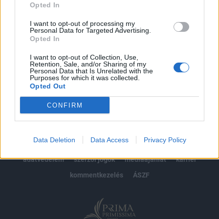
Opted In
Előfizetés
I want to opt-out of processing my
Personal Data for Targeted Advertising.
Opted In
MÁR ELŐFIZETŐNK VAGY?
BEJELENTKEZÉS
I want to opt-out of Collection, Use,
Retention, Sale, and/or Sharing of my
Personal Data that Is Unrelated with the
Purposes for which it was collected.
Opted Out
CONFIRM
© 2026 Portfolio
Data Deletion
Data Access
Privacy Policy
impresszum
jogi nyilatkozat
süti beállítások
adatvédelem
szerzői jogok
médiaajánlat
karrier
kommentkezelés
ÁSZF