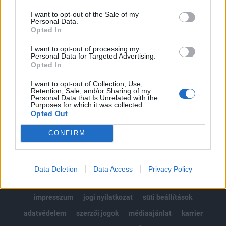
Az előfizetés a következőket tartalmazza:
I want to opt-out of the Sale of my
Portfolio.hu teljes cikkarchívum
Personal Data.
Kötéslisták: BÉT elmúlt 2 év napon belüli
Opted In
kötéslistái
I want to opt-out of processing my
Personal Data for Targeted Advertising.
Opted In
Előfizetés
I want to opt-out of Collection, Use,
Retention, Sale, and/or Sharing of my
Personal Data that Is Unrelated with the
MÁR ELŐFIZETŐNK VAGY?
BEJELENTKEZÉS
Purposes for which it was collected.
Opted Out
CONFIRM
Data Deletion
Data Access
Privacy Policy
© 2026 Portfolio
impresszum
jogi nyilatkozat
süti beállítások
adatvédelem
szerzői jogok
médiaajánlat
karrier