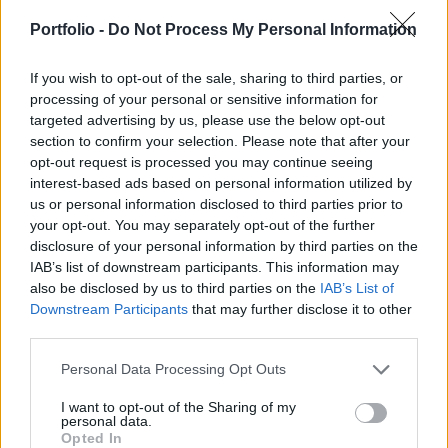
előzőhavihoz képest 2.5 százalékponttal nőtt,
éves szinten az aggregátum 18.7%-kal növekedett
Portfolio -
Do Not Process My Personal Information
- közölte az MNB.
If you wish to opt-out of the sale, sharing to third parties, or
A monetáris intézményeken kívüli készpénzt és a látra
processing of your personal or sensitive information for
targeted advertising by us, please use the below opt-out
szóló forintbetéteket tartalmazó M1 aggregátum éves
section to confirm your selection. Please note that after your
növekedési üteme az előző havi értékéhez képest 1.5
opt-out request is processed you may continue seeing
százalékponttal emelkedett, az aggregátum hó végi
interest-based ads based on personal information utilized by
állománya egy év alatt 20.6%-kal nőtt. Az M1
us or personal information disclosed to third parties prior to
komponensein túl a devizabetéteket és a lekötött
your opt-out. You may separately opt-out of the further
forintbetéteket is magában foglaló M2 monetáris
disclosure of your personal information by third parties on the
aggregátum...
IAB’s list of downstream participants. This information may
also be disclosed by us to third parties on the
IAB’s List of
Downstream Participants
that may further disclose it to other
KEDVES OLVASÓNK!
third parties.
A keresett cikk a portfolio.hu hírarchívumához
Personal Data Processing Opt Outs
tartozik, melynek olvasása előfizetéses
I want to opt-out of the Sharing of my
regisztrációhoz kötött.
personal data.
Opted In