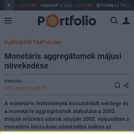
F
363,17
-0,61%
USD/HUF
314,20
-0,87%
BITCOIN
64 794,50
ELŐFIZETŐI TARTALOM
Monetáris aggregátumok májusi
növekedése
Portfolio
2002. június 14. 08:35
A monetáris intézmények konszolidált mérlege és
a monetáris aggregátumok alakulása a 2002.
májusi előzetes adatok alapján 2002. májusában a
monetáris bázis éves növekedési indexe az