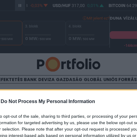
R/HUF
365,28
-0,03%
USD/HUF
317,00
0,01%
BITCOIN
64 292
DUNA VÍZÁL
Mit jelent ez?
3. blokk
4. blokk
0 MW
0 MW
/ 500 MW
/ 500 MW
/ 500 MW
-144c
A Duna vízállása Paksnál -128 cm. A biztonsági határ -144 cm,
EFEKTETÉS
BANK
DEVIZA
GAZDASÁG
GLOBÁL
UNIÓS FORRÁ
TALOM
-
Do Not Process My Personal Information
rősödik az euró
to opt-out of the sale, sharing to third parties, or processing of your per
formation for targeted advertising by us, please use the below opt-out s
r selection. Please note that after your opt-out request is processed y
eing interest-based ads based on personal information utilized by us or