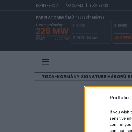
|
|
EU
KONFERENCIA
ÁRFOLYAM
ELŐFIZETÉS
PAKSI ATOMERŐMŰ TELJESÍTMÉNYE
Összteljesítmény
1. blokk
2. blokk
225 MW
0 MW
225 MW
/ 500 MW
0 MW
2000 MW
A Paksi Atomerőmű összteljesítménye 225 MW. 
TISZA-KORMÁNY
SIGNATURE
HÁBORÚ
B
ELŐFIZETŐI TAR
Portfolio 
Tovább e
If you wish 
sensitive in
Portfolio
confirm you
2002. június 18. 09:35
continue se