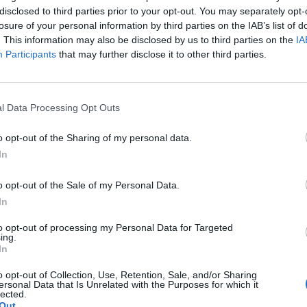
disclosed to third parties prior to your opt-out. You may separately opt-
losure of your personal information by third parties on the IAB’s list of
ban tovább gyengült a dollár árfolyama az euróval sze
. This information may also be disclosed by us to third parties on the
IA
euró jelentõsen erõsödött a jenhez képest.
Participants
that may further disclose it to other third parties.
 az euró árfolyama 94.8 centig emelkedett, azonban reggel már
 kereskedés jelenleg 94.6 cent körül folyik. Egy euró már 117.9 je
l Data Processing Opt Outs
 kedvence lett az elmúlt idõszakban, azonban a befektetõk bizo
ng pozíciók kiépítését illetõen. A Nomura...
o opt-out of the Sharing of my personal data.
In
ASÓNK!
o opt-out of the Sale of my Personal Data.
a portfolio.hu hírarchívumához tartozik, melynek olvasása előf
In
ötött.
to opt-out of processing my Personal Data for Targeted
ing.
övetkezőket tartalmazza:
In
 teljes cikkarchívum
 BÉT elmúlt 2 év napon belüli
o opt-out of Collection, Use, Retention, Sale, and/or Sharing
ersonal Data that Is Unrelated with the Purposes for which it
lected.
Out