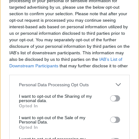
bankközi devizapiacon. Jelenleg 262.50/80 az árfolyam, a
processing of your personal or sensitive information for
volatilitás az alacsony érdeklődésnek tudható be. A nap
targeted advertising by us, please use the below opt-out
section to confirm your selection. Please note that after your
legfontosabb eseménye a 3 hónapos DKJ aukció volt,
opt-out request is processed you may continue seeing
amelyre a 25 mrd Ft-os meghirdetett mennyiség...
interest-based ads based on personal information utilized by
us or personal information disclosed to third parties prior to
your opt-out. You may separately opt-out of the further
KEDVES OLVASÓNK!
disclosure of your personal information by third parties on the
IAB’s list of downstream participants. This information may
A keresett cikk a portfolio.hu hírarchívumához
also be disclosed by us to third parties on the
IAB’s List of
tartozik, melynek olvasása előfizetéses
Downstream Participants
that may further disclose it to other
regisztrációhoz kötött.
third parties.
Az előfizetés a következőket tartalmazza:
Personal Data Processing Opt Outs
Portfolio.hu teljes cikkarchívum
Kötéslisták: BÉT elmúlt 2 év napon belüli
I want to opt-out of the Sharing of my
personal data.
kötéslistái
Opted In
I want to opt-out of the Sale of my
Előfizetés
Personal Data.
Opted In