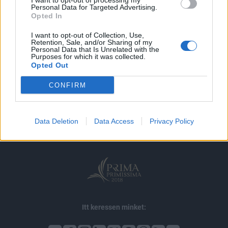
I want to opt-out of processing my
MÁR ELŐFIZETŐNK VAGY?
BEJELENTKEZÉS
Personal Data for Targeted Advertising.
Opted In
I want to opt-out of Collection, Use,
Retention, Sale, and/or Sharing of my
Personal Data that Is Unrelated with the
Purposes for which it was collected.
Opted Out
© 2026 Portfolio
CONFIRM
impresszum
jogi nyilatkozat
süti beállítások
adatvédelem
szerzői jogok
médiaajánlat
karrier
Data Deletion
Data Access
Privacy Policy
kommentkezelés
ÁSZF
Itt keressen minket: