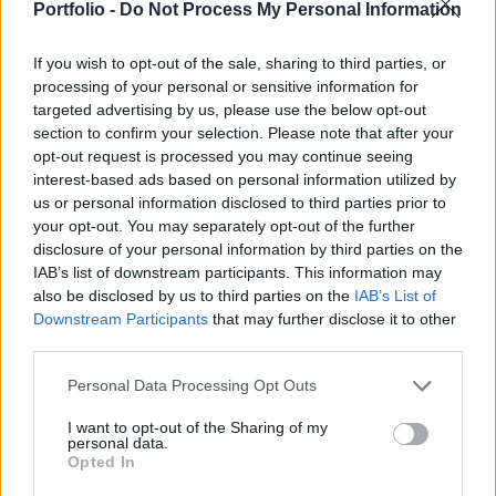
mintegy 56 milliárd forintnyi mennyiségben
Portfolio -
Do Not Process My Personal Information
érkeztek jánlatok. Az aukciós átlaghozam 11.41 %
If you wish to opt-out of the sale, sharing to third parties, or
lett.
processing of your personal or sensitive information for
targeted advertising by us, please use the below opt-out
A mai 11.41%-os átlaghozam 1 bázisponttal alacsonyabb
section to confirm your selection. Please note that after your
a tegnapi, másodpiaci 3 hónapos hozamszintnél, és 1
opt-out request is processed you may continue seeing
bázisponttal magasabb a múlt heti aukción kialakult
interest-based ads based on personal information utilized by
hozamszinthez képest.A jelen írás nem minősül befektetési
us or personal information disclosed to third parties prior to
tanácsadásnak vagy befektetési ajánlásnak. Részletes jogi
your opt-out. You may separately opt-out of the further
információ
disclosure of your personal information by third parties on the
IAB’s list of downstream participants. This information may
also be disclosed by us to third parties on the
IAB’s List of
KEDVES OLVASÓNK!
Downstream Participants
that may further disclose it to other
third parties.
A keresett cikk a portfolio.hu hírarchívumához
tartozik, melynek olvasása előfizetéses
Personal Data Processing Opt Outs
regisztrációhoz kötött.
I want to opt-out of the Sharing of my
personal data.
Az előfizetés a következőket tartalmazza:
Opted In
Portfolio.hu teljes cikkarchívum