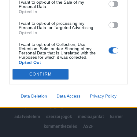
I want to opt-out of the Sale of my
Kötéslisták: BÉT elmúlt 2 év napon belüli
Personal Data.
kötéslistái
Opted In
I want to opt-out of processing my
Előfizetés
Personal Data for Targeted Advertising.
Opted In
I want to opt-out of Collection, Use,
Retention, Sale, and/or Sharing of my
MÁR ELŐFIZETŐNK VAGY?
BEJELENTKEZÉS
Personal Data that Is Unrelated with the
Purposes for which it was collected.
Opted Out
CONFIRM
Data Deletion
Data Access
Privacy Policy
© 2026 Portfolio
impresszum
jogi nyilatkozat
süti beállítások
adatvédelem
szerzői jogok
médiaajánlat
karrier
kommentkezelés
ÁSZF