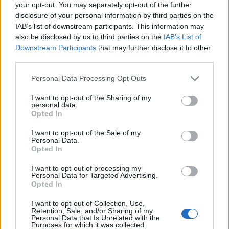
your opt-out. You may separately opt-out of the further
gyengülésével párhuzamosan megtört az elmúlt
disclosure of your personal information by third parties on the
napokra jellemző hozamcsökkenés, a tegnapi
IAB’s list of downstream participants. This information may
zárószintekhez képest mintegy 6-12 bp-os
also be disclosed by us to third parties on the
IAB’s List of
emelkedés figyelhető meg.
Downstream Participants
that may further disclose it to other
third parties.
eurhufcomp Tegnap a késő délutáni órákban rövid idő alatt
Personal Data Processing Opt Outs
érdemben gyengült a forint, a kurzus a 247-247.30 Ft/euró
körüli szintről zárásra a 247.70-247.90-re emelkedett. A mai
I want to opt-out of the Sharing of my
personal data.
nyitást követően röviddel újabb forintgyengülés
Opted In
következett, a kötések egészen a 248.10-248.30-ig
felszaladtak, a legutóbbi percekben azonban ismét a 248-
I want to opt-out of the Sale of my
Personal Data.
as szintnél születnek az üzletek. ...
Opted In
I want to opt-out of processing my
Personal Data for Targeted Advertising.
KEDVES OLVASÓNK!
Opted In
A keresett cikk a portfolio.hu hírarchívumához
I want to opt-out of Collection, Use,
tartozik, melynek olvasása előfizetéses
Retention, Sale, and/or Sharing of my
Personal Data that Is Unrelated with the
regisztrációhoz kötött.
Purposes for which it was collected.