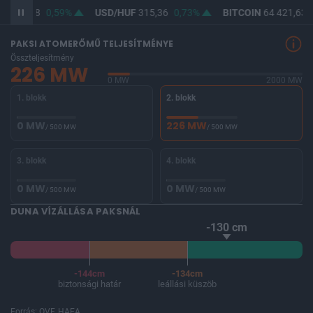
F
363,88
0,59%
USD/HUF
315,36
0,73%
BITCOIN
64 421,63
PAKSI ATOMERŐMŰ TELJESÍTMÉNYE
Összteljesítmény
226 MW
0 MW
2000 MW
1. blokk
2. blokk
0 MW
226 MW
/ 500 MW
/ 500 MW
3. blokk
4. blokk
0 MW
0 MW
/ 500 MW
/ 500 MW
DUNA VÍZÁLLÁSA PAKSNÁL
-130 cm
-144cm
-134cm
biztonsági határ
leállási küszöb
Forrás: OVF, HAEA