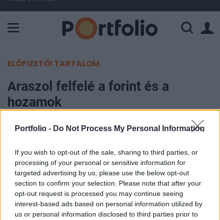
A Paksi Atomerőmű összteljesítménye 226 MW. A Duna vízállá
ELŐFIZETŐI TARTALOM
Araszol felfelé a forint és a
hozamok
Portfolio
Portfolio -
Do Not Process My Personal Information
2004. október 26. 10:43
If you wish to opt-out of the sale, sharing to third parties, or
processing of your personal or sensitive information for
A hazai fizetőeszköz euróval szembeni árfolyama
targeted advertising by us, please use the below opt-out
reggel a tegnapi zárószintjénél kissé gyengébben
section to confirm your selection. Please note that after your
nyitott, majd nyitás után gyengülni kezdett a forint,
opt-out request is processed you may continue seeing
a kötések jelenleg már a 248-as szint közelében
interest-based ads based on personal information utilized by
us or personal information disclosed to third parties prior to
születnek. Az állampapírok másodpiacán a forint