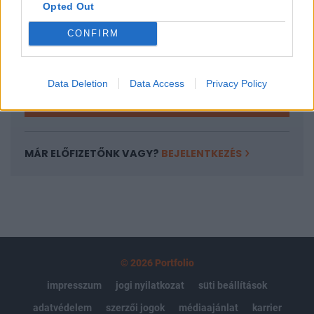
Opted Out
Az előfizetés a következőket tartalmazza:
Portfolio.hu teljes cikkarchívum
CONFIRM
Kötéslisták: BÉT elmúlt 2 év napon belüli
kötéslistái
Data Deletion
Data Access
Privacy Policy
Előfizetés
MÁR ELŐFIZETŐNK VAGY?
BEJELENTKEZÉS
© 2026 Portfolio
impresszum
jogi nyilatkozat
süti beállítások
adatvédelem
szerzői jogok
médiaajánlat
karrier