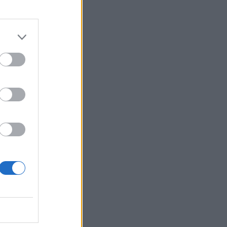
izetéses