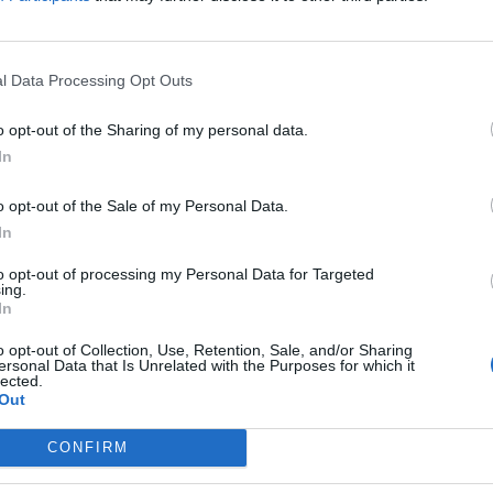
 amerikai elnökválasztás kimenetele. EUR/HUF: 245,90-246,20...
l Data Processing Opt Outs
ASÓNK!
o opt-out of the Sharing of my personal data.
a portfolio.hu hírarchívumához tartozik, melynek olvasása előf
In
ötött.
övetkezőket tartalmazza:
o opt-out of the Sale of my Personal Data.
 teljes cikkarchívum
In
 BÉT elmúlt 2 év napon belüli
to opt-out of processing my Personal Data for Targeted
ing.
In
Előfizetés
o opt-out of Collection, Use, Retention, Sale, and/or Sharing
ersonal Data that Is Unrelated with the Purposes for which it
lected.
Out
NK VAGY?
BEJELENTKEZÉS
CONFIRM