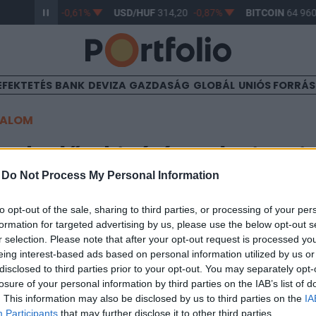
/HUF
363,17
-0,61%
USD/HUF
314,20
-0,87%
BITCOIN
64 960
EFEKTETÉS
BANK
DEVIZA
GAZDASÁG
GLOBÁL
UNIÓS FORRÁ
TALOM
sok előtt kivárás a devizap
-
Do Not Process My Personal Information
n Rt.)
to opt-out of the sale, sharing to third parties, or processing of your per
formation for targeted advertising by us, please use the below opt-out s
r selection. Please note that after your opt-out request is processed y
2:18
eing interest-based ads based on personal information utilized by us or
disclosed to third parties prior to your opt-out. You may separately opt-
tre ragadt a forint, egyelőre várat magára a sokat emlegetett gy
losure of your personal information by third parties on the IAB’s list of
éma a Jegybank és a Pénzügyminisztérium között, a hazai belpoli
. This information may also be disclosed by us to third parties on the
IA
 ennek megfelelöen a forintpiac is nyugodt. Nem így a dollár, u
Participants
that may further disclose it to other third parties.