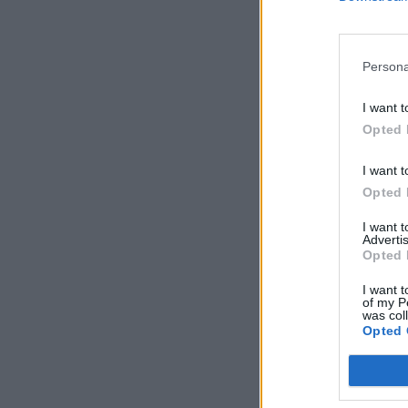
kiszámíthatatlan az
Persona
KEDVES OLV
I want t
A keresett cikk 
Opted 
regisztrációhoz k
Az előfizetés a k
I want t
Portfolio.hu
Opted 
Kötéslisták:
I want 
kötéslistái
Advertis
Opted 
I want t
of my P
was col
Opted 
MÁR ELŐFIZETŐ