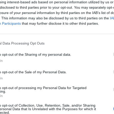
eing interest-based ads based on personal information utilized by us or
disclosed to third parties prior to your opt-out. You may separately opt-
an az állampapír- és a forintpiac. A forint 245.3 körül 
losure of your personal information by third parties on the IAB’s list of
 egy dollárért mindössze 190.8 Ft-ot kellett adni. A 
. This information may also be disclosed by us to third parties on the
IA
Participants
that may further disclose it to other third parties.
szabb lejáratokon néhány bázisponttal csökkentek.
 valamivel 245 felett nyitott a forint az euróval szemben. A jeg
nak. Az árfolyam továbbra is meglehetősen erős és stabil, a kurz
l Data Processing Opt Outs
írpiacon elsősorban a távolabbi lejáratokon néhány bázispon
ves papírokat 9.2/4%-nál, az 5 éveseket 8.6/8.9%-nál...
o opt-out of the Sharing of my personal data.
In
ASÓNK!
o opt-out of the Sale of my Personal Data.
In
a portfolio.hu hírarchívumához tartozik, melynek olvasása előf
ötött.
to opt-out of processing my Personal Data for Targeted
ing.
övetkezőket tartalmazza:
In
 teljes cikkarchívum
o opt-out of Collection, Use, Retention, Sale, and/or Sharing
 BÉT elmúlt 2 év napon belüli
ersonal Data that Is Unrelated with the Purposes for which it
lected.