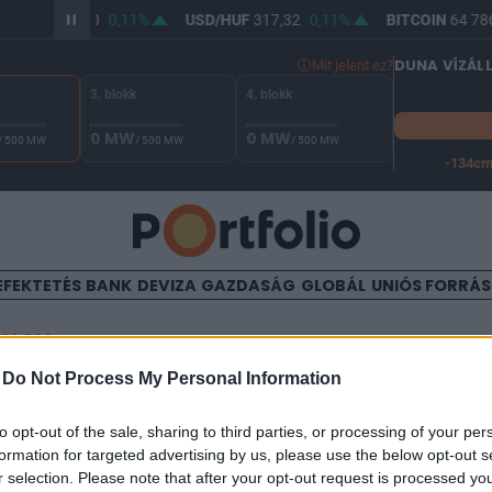
R/HUF
365,80
0,11%
USD/HUF
317,32
0,11%
BITCOIN
64 786
DUNA VÍZÁL
Mit jelent ez?
3. blokk
4. blokk
0 MW
0 MW
/ 500 MW
/ 500 MW
/ 500 MW
-134c
A Duna vízállása Paksnál -127 cm. A leállási küszöb -134 cm,
EFEKTETÉS
BANK
DEVIZA
GAZDASÁG
GLOBÁL
UNIÓS FORRÁ
TALOM
-
Do Not Process My Personal Information
l a dollár
to opt-out of the sale, sharing to third parties, or processing of your per
formation for targeted advertising by us, please use the below opt-out s
r selection. Please note that after your opt-out request is processed y
0:04