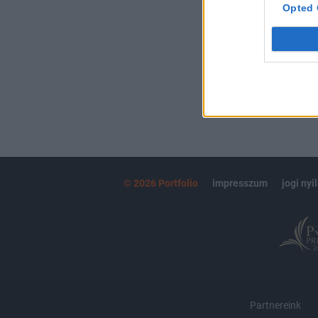
kötéslistái
Opted 
MÁR ELŐFIZETŐ
© 2026 Portfolio
impresszum
jogi nyi
Partnereink