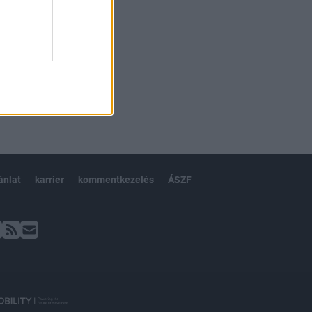
ánlat
karrier
kommentkezelés
ÁSZF