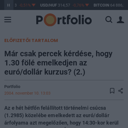
UF
363,53
-0,51%
USD/HUF
314,57
-0,76%
BITCOIN
64 886,31
ELŐFIZETŐI TARTALOM
Már csak percek kérdése, hogy
1.30 fölé emelkedjen az
euró/dollár kurzus? (2.)
Portfolio
2004. november 10. 13:03
Az e hét hétfőn felállított történelmi csúcsa
(1.2985) közelébe emelkedett az euró/dollár
árfolyama azt megelőzően, hogy 14:30-kor kerül