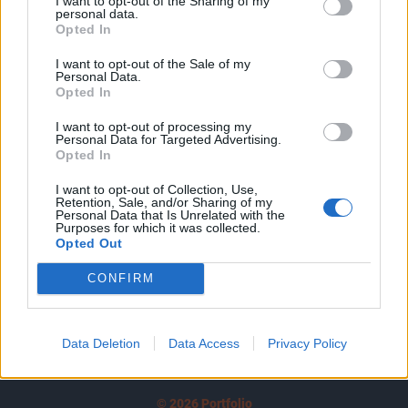
I want to opt-out of the Sharing of my
A keresett cikk a portfolio.hu hírarchívumához
personal data.
tartozik, melynek olvasása előfizetéses
Opted In
regisztrációhoz kötött.
I want to opt-out of the Sale of my
Personal Data.
Az előfizetés a következőket tartalmazza:
Opted In
Portfolio.hu teljes cikkarchívum
Kötéslisták: BÉT elmúlt 2 év napon belüli
I want to opt-out of processing my
Personal Data for Targeted Advertising.
kötéslistái
Opted In
I want to opt-out of Collection, Use,
Előfizetés
Retention, Sale, and/or Sharing of my
Personal Data that Is Unrelated with the
Purposes for which it was collected.
Opted Out
MÁR ELŐFIZETŐNK VAGY?
BEJELENTKEZÉS
CONFIRM
Data Deletion
Data Access
Privacy Policy
© 2026 Portfolio