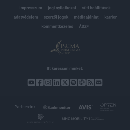
impresszum
jogi nyilatkozat
süti beállítások
adatvédelem
szerzői jogok
médiaajánlat
karrier
kommentkezelés
ÁSZF
Itt keressen minket:
Partnereink