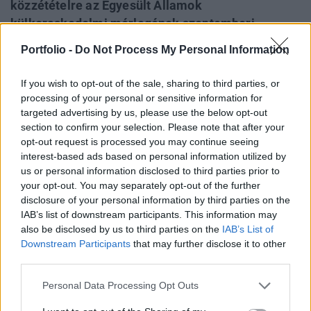
közzétételre az Egyesült Államok
külkereskedelmi mérlegének szeptemberi
egyenlege. A piacok attól tartanak, hogy a
Portfolio -
Do Not Process My Personal Information
konszenzusokban szereplő 53.5-54 milliárd
dollárnál nagyobb lehet a deficit az augusztusi
If you wish to opt-out of the sale, sharing to third parties, or
54.04 milliárd dollár figyelembe vétele mellett.
processing of your personal or sensitive information for
targeted advertising by us, please use the below opt-out
A piacok a ma este 20:15-kor megjelenő FED
section to confirm your selection. Please note that after your
opt-out request is processed you may continue seeing
kamatdöntéssel kapcsolatban is óvatosak, bár a piaci
interest-based ads based on personal information utilized by
szereplők és az elemzők többsége azt várja, hogy a
us or personal information disclosed to third parties prior to
jelenlegi 1.75%-ról 2.00%-ra emelkedjen a FED O/N
your opt-out. You may separately opt-out of the further
kamatszintje. Jelenleg 1.2960-1.2965-nél jár az euró/dollár
disclosure of your personal information by third parties on the
árfolyama a ma reggeli 1.29-1.2910 körüli szintekhez
IAB’s list of downstream participants. This information may
képest.A jelen írás nem minősül befektetési
also be disclosed by us to third parties on the
IAB’s List of
tanácsadásnak...
Downstream Participants
that may further disclose it to other
third parties.
KEDVES OLVASÓNK!
Personal Data Processing Opt Outs