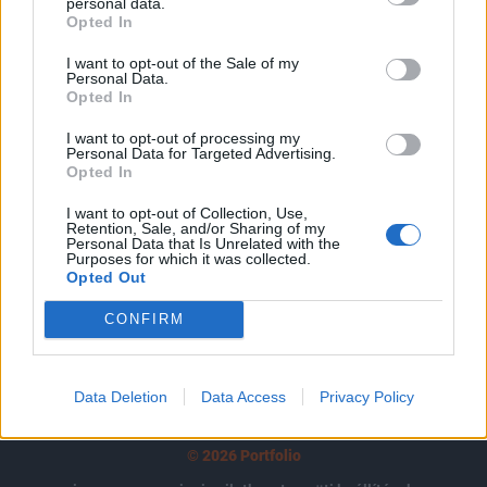
tartozik, melynek olvasása előfizetéses
personal data.
Opted In
regisztrációhoz kötött.
I want to opt-out of the Sale of my
Az előfizetés a következőket tartalmazza:
Personal Data.
Opted In
Portfolio.hu teljes cikkarchívum
Kötéslisták: BÉT elmúlt 2 év napon belüli
I want to opt-out of processing my
kötéslistái
Personal Data for Targeted Advertising.
Opted In
Előfizetés
I want to opt-out of Collection, Use,
Retention, Sale, and/or Sharing of my
Personal Data that Is Unrelated with the
Purposes for which it was collected.
Opted Out
MÁR ELŐFIZETŐNK VAGY?
BEJELENTKEZÉS
CONFIRM
Data Deletion
Data Access
Privacy Policy
© 2026 Portfolio