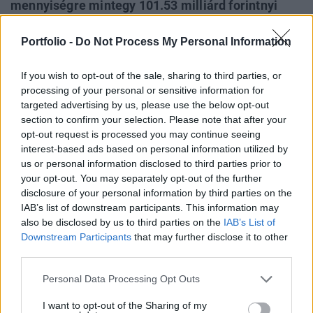
mennyiségre mintegy 101.53 milliárd forintnyi
értékben érkeztek ajánlatok. Ez 3.4-szeres
lefedettségnek, illetve 2.4-szeres túljegyzésnek
Portfolio -
Do Not Process My Personal Information
felel meg. Az elfogadott ajánlatok mennyisége
If you wish to opt-out of the sale, sharing to third parties, or
azonban 30 milliárd forintnál maradt. Az aukciós
processing of your personal or sensitive information for
átlaghozam 8.63% lett.
targeted advertising by us, please use the below opt-out
section to confirm your selection. Please note that after your
A mai aukciós átlaghozam 1 bp-tal magasabb a tegnapi
opt-out request is processed you may continue seeing
másodpiaci referencia-szintnél, ugyanakkor 8 bp-tal
interest-based ads based on personal information utilized by
alacsonyabb a legutóbbi, január 25-i kibocsátási
us or personal information disclosed to third parties prior to
átlagszintnél. Az elfogadott ajánlatok 8.50%, és 8.65%
your opt-out. You may separately opt-out of the further
disclosure of your personal information by third parties on the
között szóródtak.A jelen írás nem minősül befektetési
IAB’s list of downstream participants. This information may
tanácsadásnak vagy befektetési ajánlásnak. Részletes jogi
also be disclosed by us to third parties on the
IAB’s List of
információ
Downstream Participants
that may further disclose it to other
third parties.
KEDVES OLVASÓNK!
Personal Data Processing Opt Outs
A keresett cikk a portfolio.hu hírarchívumához
I want to opt-out of the Sharing of my