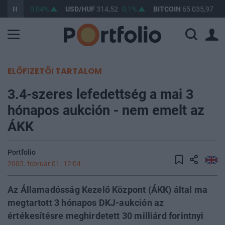
F
363,33
0,04%
USD/HUF
314,52
0,1%
BITCOIN
65 035,97
0,
ELŐFIZETŐI TARTALOM
3.4-szeres lefedettség a mai 3
hónapos aukción - nem emelt az
ÁKK
Portfolio
2005. február 01. 12:04
Az Államadósság Kezelő Központ (ÁKK) által ma
megtartott 3 hónapos DKJ-aukción az
értékesítésre meghirdetett 30 milliárd forintnyi