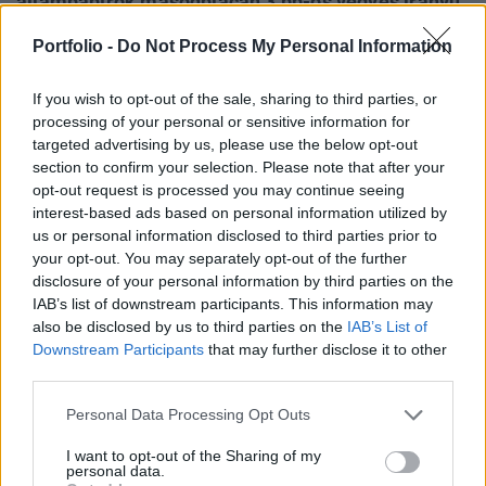
állampapírok másodpiacán 3 bp-os vegyes irányú
hozamelmozdulások következtek be a referencia-
Portfolio -
Do Not Process My Personal Information
lejáratoknál a múlt pénteki benchmark-
értékekhez képest.
If you wish to opt-out of the sale, sharing to third parties, or
processing of your personal or sensitive information for
eurhufcomp A régió többi devizája ma inkább további
targeted advertising by us, please use the below opt-out
erősödést mutatott a közös európai fizetőeszközzel
section to confirm your selection. Please note that after your
szemben. A zloty 6, a cseh korona 3, míg a szlovák korona
opt-out request is processed you may continue seeing
továbbra is 2 hónapos csúcsa közelében ingadozik az
interest-based ads based on personal information utilized by
us or personal information disclosed to third parties prior to
euróval szemben, míg a forintnál a 243.60-243.80 körüli
your opt-out. You may separately opt-out of the further
üzletek azt jelzik, hogy a forint alig több mint 1%-ra
disclosure of your personal information by third parties on the
ingadozik az intervenciós sáv erősebb
IAB’s list of downstream participants. This information may
szélétől.Kapcsolódó...
also be disclosed by us to third parties on the
IAB’s List of
Downstream Participants
that may further disclose it to other
third parties.
KEDVES OLVASÓNK!
Personal Data Processing Opt Outs
A keresett cikk a portfolio.hu hírarchívumához
tartozik, melynek olvasása előfizetéses
I want to opt-out of the Sharing of my
personal data.
regisztrációhoz kötött.