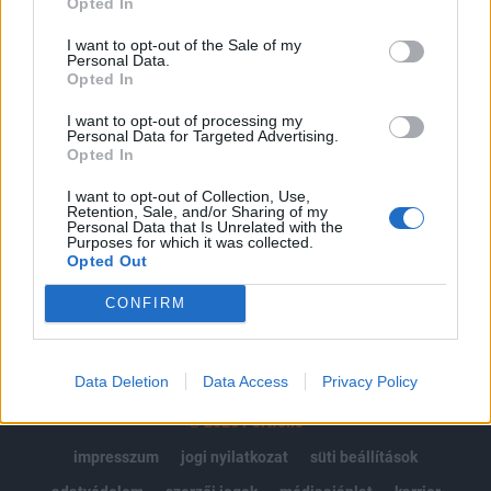
Opted In
Az előfizetés a következőket tartalmazza:
I want to opt-out of the Sale of my
Personal Data.
Portfolio.hu teljes cikkarchívum
Opted In
Kötéslisták: BÉT elmúlt 2 év napon belüli
kötéslistái
I want to opt-out of processing my
Personal Data for Targeted Advertising.
Opted In
Előfizetés
I want to opt-out of Collection, Use,
Retention, Sale, and/or Sharing of my
Personal Data that Is Unrelated with the
Purposes for which it was collected.
MÁR ELŐFIZETŐNK VAGY?
BEJELENTKEZÉS
Opted Out
CONFIRM
Data Deletion
Data Access
Privacy Policy
© 2026 Portfolio
impresszum
jogi nyilatkozat
süti beállítások