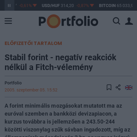
F
363,17
-0,61%
USD/HUF
314,20
-0,87%
BITCOIN
65 033,98
ELŐFIZETŐI TARTALOM
Stabil forint - negatív reakciók
nélkül a Fitch-vélemény
Portfolio
2005. szeptember 05. 15:52
A forint minimális mozgásokat mutatott ma az
euróval szemben a bankközi devizapiacon, a
kurzus továbbra is jellemzően a 243.50-244
közötti viszonylag szűk sávban ingadozott, míg az